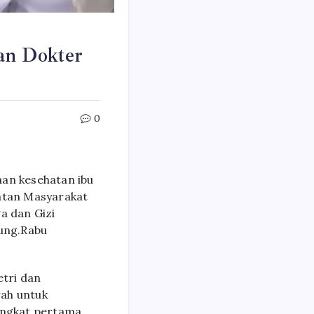
an Dokter
0
nan kesehatan ibu
hatan Masyarakat
a dan Gizi
ung.Rabu
etri dan
rah untuk
tingkat pertama