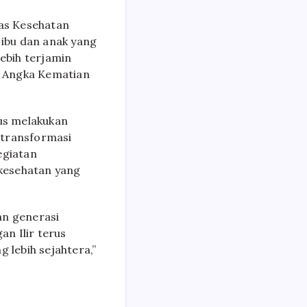
nas Kesehatan
ibu dan anak yang
lebih terjamin
n Angka Kematian
us melakukan
 transformasi
egiatan
kesehatan yang
an generasi
n Ilir terus
 lebih sejahtera,”