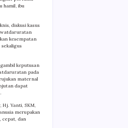
 hamil, ibu
nis, diskusi kasus
gawatdaruratan
ikan kesempatan
 sekaligus
gambil keputusan
watdaruratan pada
 rujukan maternal
njutan dapat
.
 Hj. Yanti, SKM,
anusia merupakan
 cepat, dan