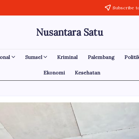
Subscribe t
Nusantara Satu
Berita
Untuk
Nusantara
onal
Sumsel
Kriminal
Palembang
Politi
Ekonomi
Kesehatan