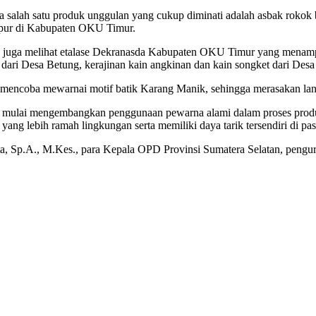
alah satu produk unggulan yang cukup diminati adalah asbak rokok be
tempur di Kabupaten OKU Timur.
ru juga melihat etalase Dekranasda Kabupaten OKU Timur yang menampi
un dari Desa Betung, kerajinan kain angkinan dan kain songket dari De
 mencoba mewarnai motif batik Karang Manik, sehingga merasakan langs
ar mulai mengembangkan penggunaan pewarna alami dalam proses produ
ang lebih ramah lingkungan serta memiliki daya tarik tersendiri di pas
, Sp.A., M.Kes., para Kepala OPD Provinsi Sumatera Selatan, pengu