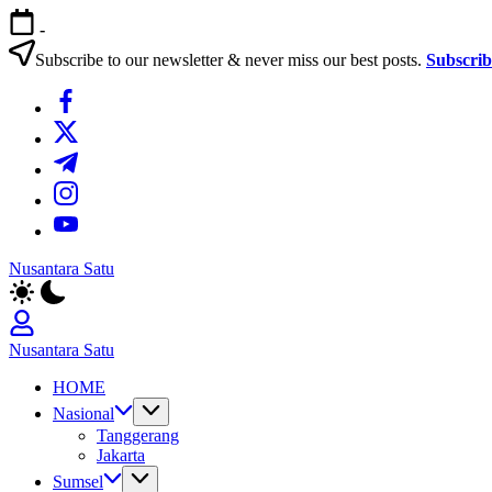
Skip
-
to
content
Subscribe to our newsletter & never miss our best posts.
Subscri
https://www.facebook.com/
https://twitter.com/
https://t.me/
https://www.instagram.com/
https://youtube.com/
Nusantara Satu
Berita
Untuk
Nusantara
Nusantara Satu
Berita
HOME
Untuk
Nusantara
Nasional
Tanggerang
Jakarta
Sumsel