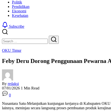
Politik
Pendidikan
Ekonomi
Kesehatan
Subscribe
Close
Search
Search
OKU Timur
Feby Deru Dorong Penggunaan Pewarna A
By
redaksi
07/01/2026
1 Min Read
0
Nusantara Satu-Melanjutkan kunjungan kerjanya di Kabupaten OKU T
lainnya, meninjau secara langsung proses pembuatan produk kerajin