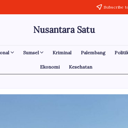
Subscribe t
Nusantara Satu
Berita
Untuk
Nusantara
onal
Sumsel
Kriminal
Palembang
Politi
Ekonomi
Kesehatan