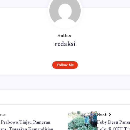
Author
redaksi
Follow Me
ous
Next
 Prabowo Tinjau Pameran
Feby Deru Pane
ara, Tegaskan Kemandirian
Lele di OKU Ti