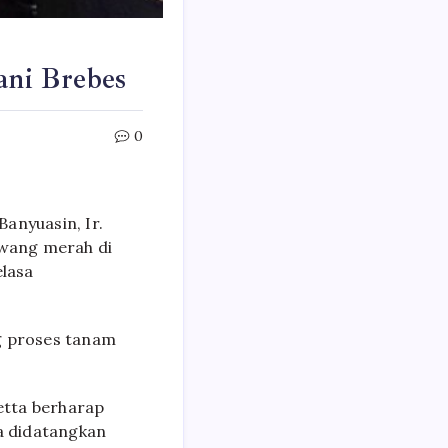
ni Brebes
0
anyuasin, Ir.
wang merah di
lasa
g proses tanam
etta berharap
a didatangkan