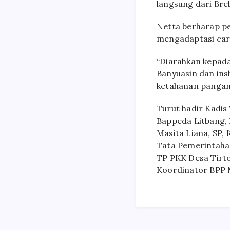
langsung dari Bre
Netta berharap p
mengadaptasi cara
“Diarahkan kepad
Banyuasin dan ins
ketahanan pangan 
Turut hadir Kadis
Bappeda Litbang, D
Masita Liana, SP,
Tata Pemerintahan
TP PKK Desa Tirto
Koordinator BPP 