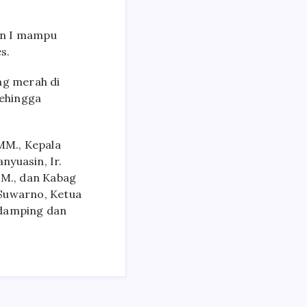
in I mampu
s.
ng merah di
sehingga
MM., Kepala
nyuasin, Ir.
MM., dan Kabag
, Suwarno, Ketua
ndamping dan