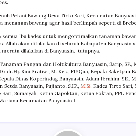
bes.
enuh Petani Bawang Desa Tirto Sari, Kecamatan Banyuas
 menanam bawang agar hasil berlimpah seperti di Brebe
a semua Ibu kades untuk mengoptimalkan tanaman bawa
ha Allah akan ditularkan di seluruh Kabupaten Banyuasin 
merata dilakukan di Banyuasin,” tutupnya.
 Tanaman Pangan dan Holtikultura Banyuasin, Sarip, SP., 
r.dr.Hj. Rini Pratiwi, M. Kes., FISQua, Kepala Baketpan Ba
 Kepala Dinas Koperindag Banyuasin, Adam Ibrahim, SE., 
 Setda Banyuasin, Pujianto, S.IP.,
M.Si
, Kades Tirto Sari
 Sari, Sumaiyah, Ketua Gapoktan, Ketua Poktan, PPL Pe
Mariana Kecamatan Banyuasin I.