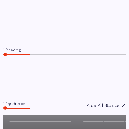
Bersih Masjid Wujudkan Rumah
Ibadah Nyaman dan Ramah
Lingkungan
By
Redaksi
08/10/2026
Trending
Sumsel Gelorakan Gerakan Bersih-Bersih Masjid
Wujudkan Rumah Ibadah Nyaman dan Ramah
Lingkungan
08/10/2026
0
Top Stories
View All Stories