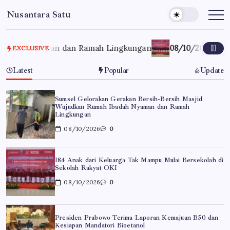
Skip
Nusantara Satu
to
Berita
Untuk
content
Nusantara
ah Nyaman dan Ramah Lingkungan
08/10/2026
184 Anak da
EXCLUSIVE
Latest
Popular
Update
Sumsel Gelorakan Gerakan Bersih-Bersih Masjid
Wujudkan Rumah Ibadah Nyaman dan Ramah
Lingkungan
08/10/2026
0
184 Anak dari Keluarga Tak Mampu Mulai Bersekolah di
Sekolah Rakyat OKI
08/10/2026
0
Presiden Prabowo Terima Laporan Kemajuan B50 dan
Kesiapan Mandatori Bioetanol