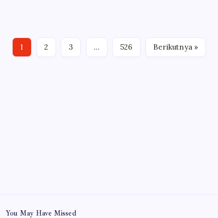
Walikota Menghadiri Rapat Paripurna VII
Sidang Ke-4 DPRD Kota Pagar Alam
By
Redaksi
08/08/2026
1
2
3
…
526
Berikutnya »
You May Have Missed