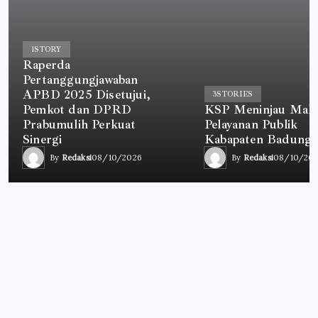
1
STORY
Raperda
Pertanggungjawaban
APBD 2025 Disetujui,
3
STORIES
Pemkot dan DPRD
KSP Meninjau Mal
Prabumulih Perkuat
Pelayanan Publik
Sinergi
Kabapaten Badung, 
By
Redaksi
08/10/2026
By
Redaksi
08/10/20
PALEMBANG