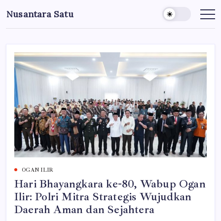
Skip
Nusantara Satu
to
Berita
Untuk
content
Nusantara
OGAN ILIR
Hari Bhayangkara ke-80, Wabup Ogan
Ilir: Polri Mitra Strategis Wujudkan
Daerah Aman dan Sejahtera