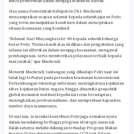
mitra pemerintah dalam menjaga stabilitas daerah.
Atas nama Pemerintah Kabupaten OKI, Muchendi
menyampaikan ucapan selamat kepada seluruh jajaran Polri
yang terus menunjukkan komitmen dalam menciptakan
situasi keamanan yang kondusif.
“Selamat Hari Bhayangkara ke-80 kepada seluruh keluarga
besar Polri. Terima kasih atas dedikasi dan pengabdian yang
selama ini diberikan dalam menjaga keamanan, mengawal
pembangunan, serta memberikan pelayanan terbaik kepada
masyarakat,” ujar Muchendi.
Menurut Muchendi, tantangan yang dihadapi Polri saat ini
tidak lagi terbatas pada persoalan keamanan konvensional.
Perkembangan teknologi informasi, meningkatnya kejahatan
siber, kejahatan lintas negara, hingga dinamika geopolitik
global menuntut institusi kepolisian terus beradaptasi,
meningkatkan profesionalisme, dan memperkuat kapasitas
sumber daya manusianya.
Di sisi lain, ia menilai kontribusi Polri juga semakin nyata
dalam mendukung berbagai program strategis nasional.
Salah satunya melalui dukungan terhadap Program Makan
Bergizi Gratis dengan pembangunan 1.179 unit Satuan