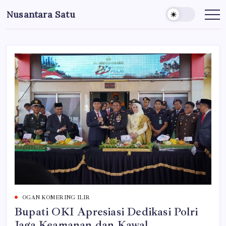
Skip
Nusantara Satu
to
Berita
Untuk
content
Nusantara
OGAN KOMERING ILIR
Bupati OKI Apresiasi Dedikasi Polri
Jaga Keamanan dan Kawal