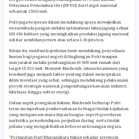
Pelayanan Pemenuhan Gizi (SPPG) dari target nasional
sebanyak 1.500 unit.
Polri juga berperan dalam mendukung upaya mewujudkan
swasembada pangan melalui optimalisasi lahan jagung seluas
651.196 hektare yang meningkatkan produksi jagung nasional
sekitar sembilan persen atau setara 1,36 juta ton.
Selain itu, institusi kepolisian turut mendukung penyediaan
hunian bagi pegawai negeri di lingkungan Polri maupun
masyarakat melalui pembangunan 10.905 unit rumah dari
target 15.923 unit. Menurut Muchendi, situasi keamanan yang
kondusif juga menjadi faktor penting dalam menciptakan
iklim investasi yang sehat, sehingga mendukung pelaksanaan
proyek strategis nasional, pengembangan kawasan industri,
hilirisasi, hingga sektor energi.
Dalam aspek penegakan hukum, Muchendi berharap Polri
terus memperkuat pemberantasan berbagai tindak kejahatan
yang mengancam masa depan bangsa, seperti peredaran
narkotika, penyelundupan, perjudian daring, serta tindak
pidana yang mengakibatkan kebocoran keuangan negara.
“Peringatan Hari Bhayangkara bukan sekadar seremoni