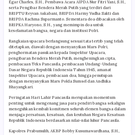
Egar Charles, S.H., Pembawa Acara AIPDA Nur Fitri Yani, S.H.,
serta Pengibar Bendera Merah Putih yang terdiri dari
BRIPTU Reyvan Askabani, BRIPDA Harmy Yudha Sakti dan
BRIPDA Rachma Suparmanto. Sementara doa dibacakan oleh
BRIPKA Haryono, S.H., yang memimpin doa untuk
keselamatan bangsa, negara dan institusi Polri.
Rangkaian upacara berlangsung sesuai tata tertib yang telah
ditetapkan, diawali dengan menyanyikan Mars Polri,
penghormatan pasukan kepada Inspektur Upacara,
pengibaran Bendera Merah Putih, mengheningkan cipta,
pembacaan Teks Pancasila, pembacaan Undang-Undang
Dasar Negara Republik Indonesia Tahun 1945, amanat
Inspektur Upacara, pembacaan doa, hingga penutupan
dengan menyanyikan Mars Polda Sumsel dan Andhika
Bhayangkari.
Peringatan Hari Lahir Pancasila merupakan momentum
penting untuk mengenang jasa para pendiri bangsa sekaligus
meneguhkan kembali komitmen seluruh elemen bangsa dalam
menjaga persatuan, kesatuan, dan keutuhan Negara Kesatuan
Republik Indonesia berdasarkan nilai-nilai luhur Pancasila.
Kapolres Prabumulih, AKBP Bobby Kusumawardhana, S.H.,