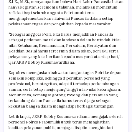
S.I.K., M.Si., menyampaikan bahwa Hari Lahir Pancasila bukan
hanya kegiatan seremonial tahunan, melainkan momentum
refleksi bagi seluruh anggota Polri untuk terus
mengimplementasikan nilai-nilai Pancasila dalam setiap
pelaksanaan tugas dan pengabdian kepada masyarakat.
“Sebagai anggota Polri, kita harus menjadikan Pancasila
sebagai pedoman moral dan landasan dalam bertindak. Nilai-
nilai Ketuhanan, Kemanusiaan, Persatuan, Kerakyatan dan
Keadilan Sosial harus tercermin dalam sikap, perilaku serta
pelayanan yang kita berikan kepada masyarakat setiap hari,”
ujar AKBP Bobby Kusumawardhana.
Kapolres menegaskan bahwa tantangan tugas Polri ke depan
semakin kompleks, sehingga diperlukan personel yang
profesional, berintegritas, adaptif terhadap perkembangan
zaman, serta tetap menjunjung tinggi nilai-nilai kebangsaan.
Menurutnya, semangat gotong royong dan persatuan yang
terkandung dalam Pancasila harus terus dijaga sebagai
kekuatan bangsa dalam menghadapi berbagai tantangan.
Lebih lanjut, AKBP Bobby Kusumawardhana mengajak seluruh
personel Polres Prabumulih untuk terus meningkatkan
kualitas pelayanan publik, menjaga disiplin, menghindari