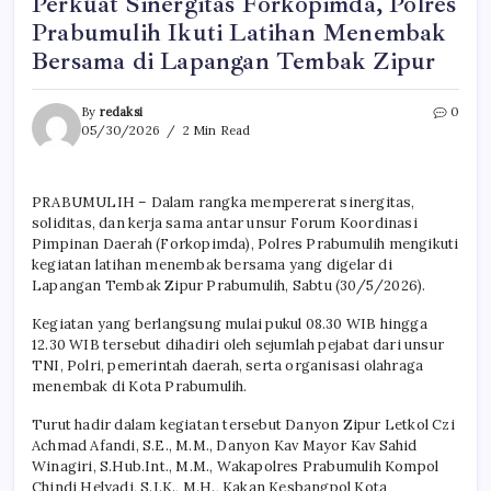
Perkuat Sinergitas Forkopimda, Polres
Prabumulih Ikuti Latihan Menembak
Bersama di Lapangan Tembak Zipur
By
redaksi
0
05/30/2026
2 Min Read
PRABUMULIH – Dalam rangka mempererat sinergitas,
soliditas, dan kerja sama antar unsur Forum Koordinasi
Pimpinan Daerah (Forkopimda), Polres Prabumulih mengikuti
kegiatan latihan menembak bersama yang digelar di
Lapangan Tembak Zipur Prabumulih, Sabtu (30/5/2026).
Kegiatan yang berlangsung mulai pukul 08.30 WIB hingga
12.30 WIB tersebut dihadiri oleh sejumlah pejabat dari unsur
TNI, Polri, pemerintah daerah, serta organisasi olahraga
menembak di Kota Prabumulih.
Turut hadir dalam kegiatan tersebut Danyon Zipur Letkol Czi
Achmad Afandi, S.E., M.M., Danyon Kav Mayor Kav Sahid
Winagiri, S.Hub.Int., M.M., Wakapolres Prabumulih Kompol
Chindi Helyadi, S.I.K., M.H., Kakan Kesbangpol Kota