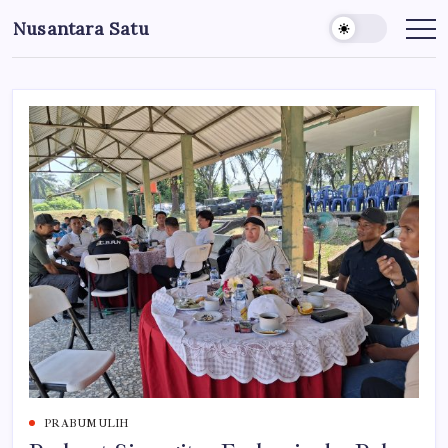
Skip
Nusantara Satu
to
Berita
Untuk
content
Nusantara
PRABUMULIH