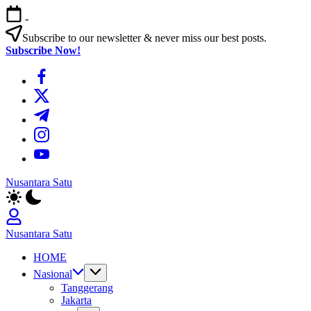
Skip
-
to
content
Subscribe to our newsletter & never miss our best posts.
Subscribe Now!
https://www.facebook.com/
https://twitter.com/
https://t.me/
https://www.instagram.com/
https://youtube.com/
Nusantara Satu
Berita
Untuk
Nusantara
Nusantara Satu
Berita
HOME
Untuk
Nusantara
Nasional
Tanggerang
Jakarta