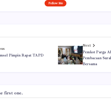
Follow Me
Next
ous
Pemkot Parga A
umsel Pimpin Rapat TAPD
Pembacaan Surah
Bersama
 first one.