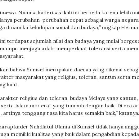
stimewa. Nuansa kaderisasi kali ini berbeda karena lebih un
danya perubahan-perubahan cepat sebagai warga negara.
uga dinamika kehidupan sosial dan budaya,” ungkap Herma
ini terdapat sejumlah nilai dan budaya yang mulai berge
t mampu menjaga adab, memperkuat toleransi serta memp
masyarakat.
kan bahwa Sumsel merupakan daerah yang dikenal sebaga
rakter masyarakat yang religius, toleran, santun serta me
ng kuat.
arakter religius dan toleran, budaya Melayu yang santun,
 serta Islam moderat yang tumbuh dengan baik. Di era ar
, artinya tenggang rasa kita harus semakin baik,” katanya
rap kader Nahdlatul Ulama di Sumsel tidak hanya unggu
juga memiliki kualitas yang baik dalam pengabdian kepad