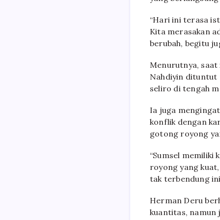
“Hari ini terasa i
Kita merasakan a
berubah, begitu j
Menurutnya, saat 
Nahdiyin dituntu
seliro di tengah 
Ia juga mengingat
konflik dengan ka
gotong royong ya
“Sumsel memiliki k
royong yang kuat,
tak terbendung ini
Herman Deru berha
kuantitas, namun 