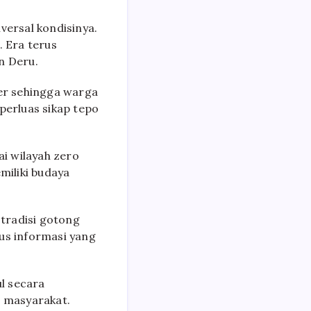
iversal kondisinya.
 Era terus
n Deru.
ser sehingga warga
erluas sikap tepo
i wilayah zero
miliki budaya
 tradisi gotong
us informasi yang
.
l secara
a masyarakat.