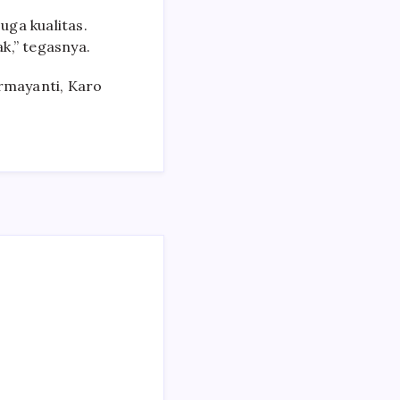
uga kualitas.
k,” tegasnya.
rmayanti, Karo