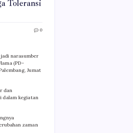
a Toleransi
0
njadi narasumber
Ulama (PD-
 Palembang, Jumat
r dan
i dalam kegiatan
ingnya
perubahan zaman