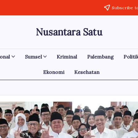
Subscribe t
Nusantara Satu
Berita
Untuk
Nusantara
onal
Sumsel
Kriminal
Palembang
Politi
Ekonomi
Kesehatan