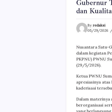
Gubernur T
dan Kualit
By
redaksi
05/29/2026
Nusantara Satu-G
dalam kegiatan P
PKPNU) PWNU Sums
(29/5/2026).
Ketua PWNU Sumse
apresiasinya atas
kaderisasi tersebu
Dalam materinya 
berorganisasi se
yang berlangsung 