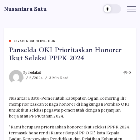
Skip
Nusantara Satu
to
Berita
Untuk
content
Nusantara
OGAN KOMERING ILIR
Panselda OKI Prioritaskan Honorer
Ikut Seleksi PPPK 2024
By
redaksi
0
11/13/2024
3 Min Read
Nusantara Satu-Pemerintah Kabupaten Ogan Komering Ilir
memprioritaskan tenaga honorer di lingkungan Pemkab OKI
untuk ikut seleksi pegawai pemerintah dengan perjanjian
kerja atau PPPK tahun 2024.
“Kami berupaya prioritaskan honorer ikut seleksi PPPK 2024,
termasuk honorer di Kantor Satpol PP OKI,” kata Kepala
Badan Kepegawaian Pendidikan dan Pelatihan Kabupaten