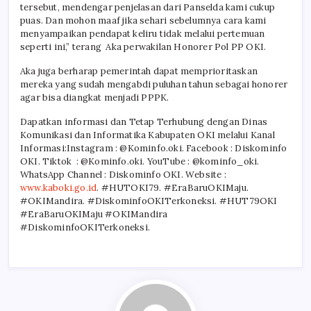
tersebut, mendengar penjelasan dari Panselda kami cukup
puas. Dan mohon maaf jika sehari sebelumnya cara kami
menyampaikan pendapat keliru tidak melalui pertemuan
seperti ini,” terang Aka perwakilan Honorer Pol PP OKI.
Aka juga berharap pemerintah dapat memprioritaskan
mereka yang sudah mengabdi puluhan tahun sebagai honorer
agar bisa diangkat menjadi PPPK.
Dapatkan informasi dan Tetap Terhubung dengan Dinas
Komunikasi dan Informatika Kabupaten OKI melalui Kanal
Informasi:Instagram : @Kominfo.oki. Facebook : Diskominfo
OKI. Tiktok : @Kominfo.oki. YouTube : @kominfo_oki.
WhatsApp Channel : Diskominfo OKI. Website :
www.kaboki.go.id
. #HUTOKI79. #EraBaruOKIMaju.
#OKIMandira. #DiskominfoOKITerkoneksi. #HUT79OKI
#EraBaruOKIMaju #OKIMandira
#DiskominfoOKITerkoneksi.