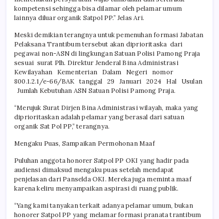
kompetensi sehingga bisa dilamar oleh pelamar umum
lainnya diluar organik Satpol PP.” Jelas Ari.
Meski demikian terangnya untuk pemenuhan formasi Jabatan
Pelaksana Trantibum tersebut akan diprioritaska dari
pegawai non-ASN di lingkungan Satuan Polisi Pamong Praja
sesuai surat Plh. Direktur Jenderal Bina Administrasi
Kewilayahan Kementerian Dalam Negeri nomor
800.1.2.1/e-66/BAK tanggal 29 Januari 2024 Hal Usulan
Jumlah Kebutuhan ASN Satuan Polisi Pamong Praja.
“Merujuk Surat Dirjen Bina Administrasi wilayah, maka yang
diprioritaskan adalah pelamar yang berasal dari satuan
organik Sat Pol PP,” terangnya.
Mengaku Puas, Sampaikan Permohonan Maaf
Puluhan anggota honorer Satpol PP OKI yang hadir pada
audiensi dimaksud mengaku puas setelah mendapat
penjelasan dari Panselda OKI. Mereka juga meminta maaf
karena keliru menyampaikan aspirasi di ruang publik.
“Yang kami tanyakan terkait adanya pelamar umum, bukan
honorer Satpol PP yang melamar formasi pranata trantibum