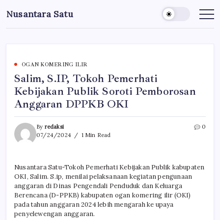
Skip
Nusantara Satu
to
Berita
Untuk
content
Nusantara
OGAN KOMERING ILIR
Salim, S.IP, Tokoh Pemerhati
Kebijakan Publik Soroti Pemborosan
Anggaran DPPKB OKI
By
redaksi
0
07/24/2024
1 Min Read
Nusantara Satu-Tokoh Pemerhati Kebijakan Publik kabupaten
OKI, Salim. S.ip, menilai pelaksanaan kegiatan pengunaan
anggaran di Dinas Pengendali Penduduk dan Keluarga
Berencana (D-PPKB) kabupaten ogan komering ilir (OKI)
pada tahun anggaran 2024 lebih mengarah ke upaya
penyelewengan anggaran.