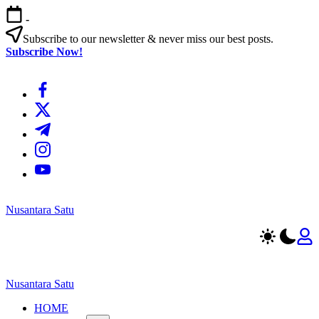
Skip
-
to
content
Subscribe to our newsletter & never miss our best posts.
Subscribe Now!
https://www.facebook.com/
https://twitter.com/
https://t.me/
https://www.instagram.com/
https://youtube.com/
Nusantara Satu
Berita
Untuk
Nusantara
Nusantara Satu
Berita
Untuk
HOME
Nusantara