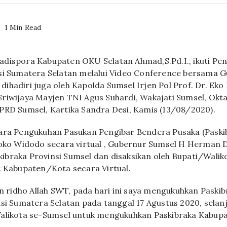
1 Min Read
adispora Kabupaten OKU Selatan Ahmad,S.Pd.I., ikuti Pe
si Sumatera Selatan melalui Video Conference bersama 
hadiri juga oleh Kapolda Sumsel Irjen Pol Prof. Dr. Eko 
riwijaya Mayjen TNI Agus Suhardi, Wakajati Sumsel, Oktav
PRD Sumsel, Kartika Sandra Desi, Kamis (13/08/2020).
ara Pengukuhan Pasukan Pengibar Bendera Pusaka (Paski
Joko Widodo secara virtual , Gubernur Sumsel H Herman 
braka Provinsi Sumsel dan disaksikan oleh Bupati/Wali
t Kabupaten/Kota secara Virtual.
idho Allah SWT, pada hari ini saya mengukuhkan Paskib
nsi Sumatera Selatan pada tanggal 17 Agustus 2020, selan
alikota se-Sumsel untuk mengukuhkan Paskibraka Kabupa