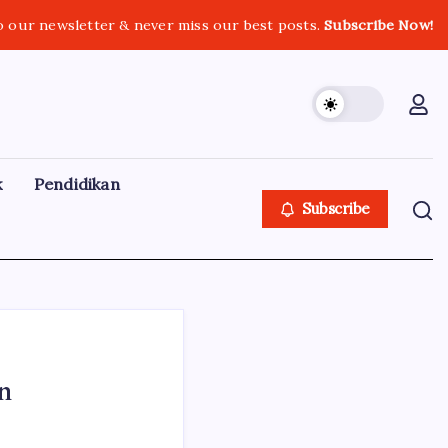
o our newsletter & never miss our best posts.
Subscribe Now!
k
Pendidikan
Subscribe
n