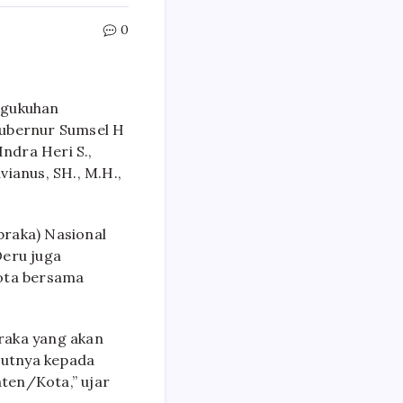
0
ngukuhan
Gubernur Sumsel H
Indra Heri S.,
ianus, SH., M.H.,
braka) Nasional
Deru juga
kota bersama
raka yang akan
jutnya kepada
ten/Kota,” ujar