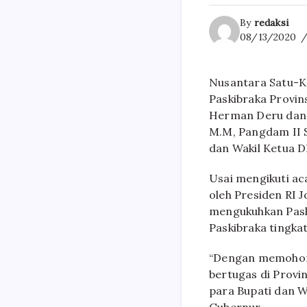
By
redaksi
08/13/2020
Nusantara Satu-K
Paskibraka Provin
Herman Deru dan di
M.M, Pangdam II S
dan Wakil Ketua D
Usai mengikuti ac
oleh Presiden RI 
mengukuhkan Paski
Paskibraka tingka
“Dengan memohon r
bertugas di Provi
para Bupati dan W