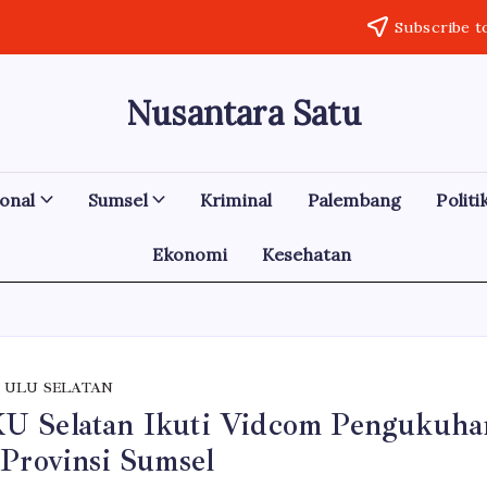
Subscribe t
Nusantara Satu
Berita
Untuk
Nusantara
onal
Sumsel
Kriminal
Palembang
Politi
Ekonomi
Kesehatan
 ULU SELATAN
U Selatan Ikuti Vidcom Pengukuha
 Provinsi Sumsel