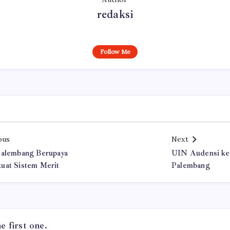
redaksi
Follow Me
ous
Next
alembang Berupaya
UIN Audensi ke
at Sistem Merit
Palembang
 first one.