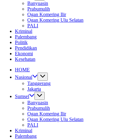
Banyuasin
Prabumulih
Ogan Komering Ilir
Ogan Komering Ulu Selatan
PALI
Kriminal
Palembang
Politik
Pendidikan
Ekonomi
Kesehatan
HOME
Nasional
Tanggerang
Jakarta
Sumsel
Banyuasin
Prabumulih
Ogan Komering Ilir
Ogan Komering Ulu Selatan
PALI
Kriminal
Palembang