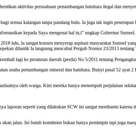
ntikan aktivitas perusahaan penambangan batubara ilegal dan menyet
gi semua kalangan tanpa pandang bulu. Ia juga tak ingin penerapan h
ormasikan kepada Saya mengenai hal in,i” ungkap Gubernur Sumsel.
 2018 lalu, Ia sangat konsen menyerap aspirasi masyarakat Sumsel ya
sepekan dilantik Ia langsung mencabut Pergub Nomor 23/2013 tentang
a kembali lagi ke peraturan daerah (perda) No 5/2011 tentang Pengangk
atan usaha pertambangan mineral dan batubara. Bunyi pasal 52 ayat 2 P
nfaatnya oleh warga. Kini mereka hanya menempuh perjalanan sekitar
ya laporan seperti yang dilakukan SCW ini sangat membantu karena 
 akan jalan. Ini butuh komitmen bukan hanya pemimpin tapi juga masy