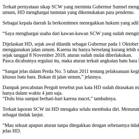
Terkait pernyataan sikap SCW yang meminta Gubernur Sumsel menghe
umum, HD menghargai tuntutan yang dikemukakan para pendemo.
Sebagai kepala daerah Ia berkomitmen menegakkan hukum yang adil ba
“Saya menghargai usaha dari kawan-kawan SCW yang sudah menginf
Dijelaskan HD, sejak awal dilantik sebagai Gubernur pada 1 Oktober
menggunakan jalan umum. Karena itu hanya berselang kurang lebih 
sejak tanggal 8 November 2018, aturan sudah mulai diberlakukan.
Pasca dicabutnya regulasi itu, maka aturan terkait angkutan batu bar
“Sangat jelas dalam Perda No. 5 tahun 2011 tentang pelaksanaan kegi
khusus batu bara. Bukan di jalan umum,” jelasnya.
Dampak pencabutan Pergub tersebut pun kata HD sudah dirasakan ma
hanya dalam waktu 4 jam saja.
“Dulu bisa sampai berhari-hari karena macet,” tambahnya.
Terkait laporan SCW ini HD mengaku selalu membuka diri. Menurutn
sebagai tindak lanjut.
“Mau sekuat apapun aturan tanpa ditegakkan dengan sebenarnya tidak
jelas HD.