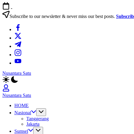
Skip
-
to
content
Subscribe to our newsletter & never miss our best posts.
Subscri
https://www.facebook.com/
https://twitter.com/
https://t.me/
https://www.instagram.com/
https://youtube.com/
Nusantara Satu
Berita
Untuk
Nusantara
Nusantara Satu
Berita
HOME
Untuk
Nusantara
Nasional
Tanggerang
Jakarta
Sumsel