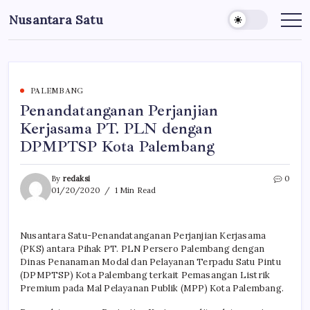
Skip
Nusantara Satu
to
Berita
Untuk
content
Nusantara
PALEMBANG
Penandatanganan Perjanjian
Kerjasama PT. PLN dengan
DPMPTSP Kota Palembang
By
redaksi
0
01/20/2020
1 Min Read
Nusantara Satu-Penandatanganan Perjanjian Kerjasama
(PKS) antara Pihak PT. PLN Persero Palembang dengan
Dinas Penanaman Modal dan Pelayanan Terpadu Satu Pintu
(DPMPTSP) Kota Palembang terkait Pemasangan Listrik
Premium pada Mal Pelayanan Publik (MPP) Kota Palembang.