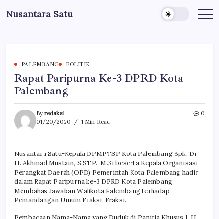
Skip
Nusantara Satu
to
Berita
Untuk
content
Nusantara
PALEMBANG
POLITIK
Rapat Paripurna Ke-3 DPRD Kota
Palembang
By
redaksi
0
01/20/2020
1 Min Read
Nusantara Satu-Kepala DPMPTSP Kota Palembang Bpk. Dr.
H. Akhmad Mustain, S.STP., M.Si beserta Kepala Organisasi
Perangkat Daerah (OPD) Pemerintah Kota Palembang hadir
dalam Rapat Paripurna ke-3 DPRD Kota Palembang
Membahas Jawaban Walikota Palembang terhadap
Pemandangan Umum Fraksi-Fraksi.
Pembacaan Nama-Nama yang Duduk di Panitia Khusus I, II,