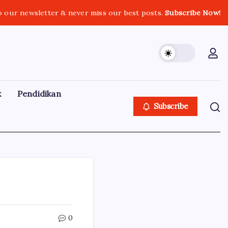
o our newsletter & never miss our best posts.
Subscribe Now!
k
Pendidikan
Subscribe
0