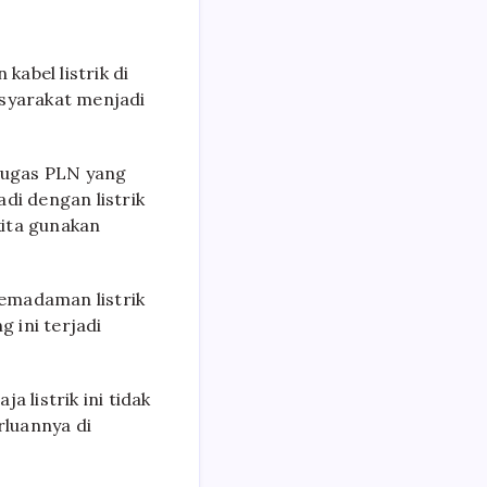
abel listrik di
asyarakat menjadi
etugas PLN yang
adi dengan listrik
kita gunakan
pemadaman listrik
 ini terjadi
 listrik ini tidak
luannya di