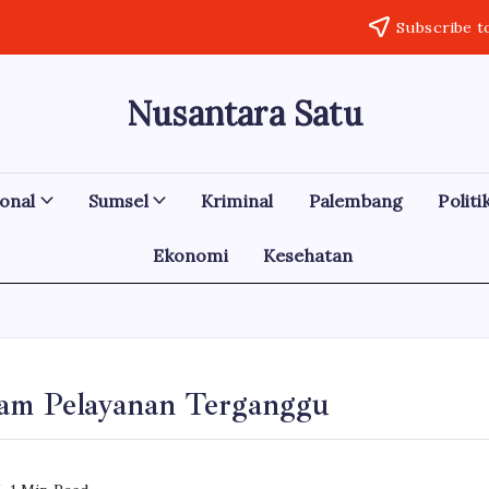
Subscribe t
Nusantara Satu
Berita
Untuk
Nusantara
onal
Sumsel
Kriminal
Palembang
Politi
Ekonomi
Kesehatan
dam Pelayanan Terganggu