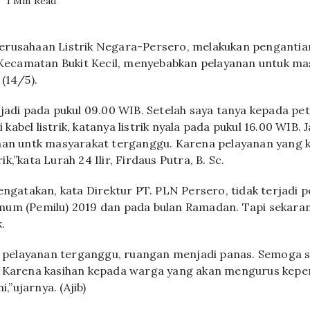
1 Min Read
rusahaan Listrik Negara-Persero, melakukan pengantian k
, Kecamatan Bukit Kecil, menyebabkan pelayanan untuk m
(14/5).
rjadi pada pukul 09.00 WIB. Setelah saya tanya kepada p
abel listrik, katanya listrik nyala pada pukul 16.00 WIB. J
nan untk masyarakat terganggu. Karena pelayanan yang 
k,”kata Lurah 24 Ilir, Firdaus Putra, B. Sc.
mengatakan, kata Direktur PT. PLN Persero, tidak terjadi 
um (Pemilu) 2019 dan pada bulan Ramadan. Tapi sekarang
.
, pelayanan terganggu, ruangan menjadi panas. Semoga saja
. Karena kasihan kepada warga yang akan mengurus keper
i,”ujarnya. (Ajib)