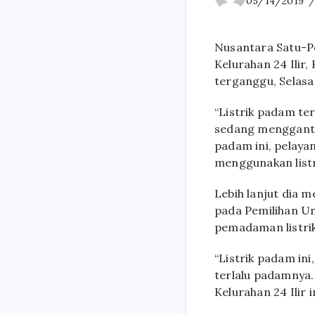
05/14/2019
Nusantara Satu-Pe
Kelurahan 24 Ilir
terganggu, Selasa 
“Listrik padam te
sedang mengganti k
padam ini, pelaya
menggunakan listri
Lebih lanjut dia 
pada Pemilihan Um
pemadaman listrik
“Listrik padam ini
terlalu padamnya
Kelurahan 24 Ilir in