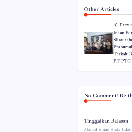
Other Articles
Previ
Insan Pe
Silaturah
Prabumul
Terkait 
PT PTC
No Comment! Be the
Tinggalkan Balasan
Alamat email Anda tidak