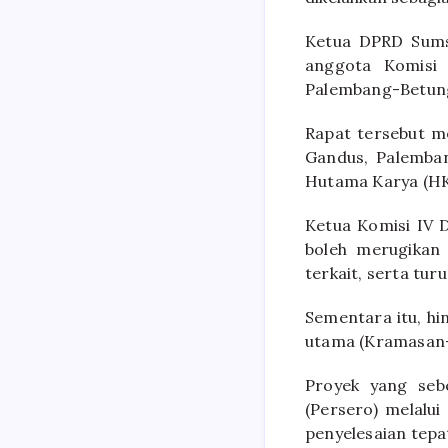
Ketua DPRD Sumse
anggota Komisi
Palembang-Betung
Rapat tersebut me
Gandus, Palemban
Hutama Karya (HK
Ketua Komisi IV 
boleh merugikan
terkait, serta tur
Sementara itu, hi
utama (Kramasan-P
Proyek yang seb
(Persero) melal
penyelesaian tepa