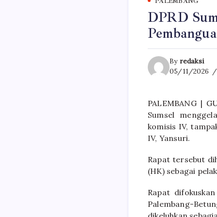
PALEMBANG
DPRD Sums
Pembangua
By
redaksi
05/11/2026
PALEMBANG | GUN
Sumsel menggela
komisis IV, tampa
IV, Yansuri.
Rapat tersebut d
(HK) sebagai pel
Rapat difokuskan
Palembang-Betun
dikeluhkan sebag