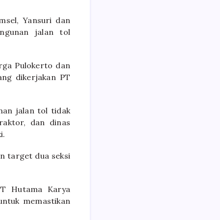
msel, Yansuri dan
gunan jalan tol
arga Pulokerto dan
ang dikerjakan PT
n jalan tol tidak
aktor, dan dinas
i.
n target dua seksi
 PT Hutama Karya
untuk memastikan