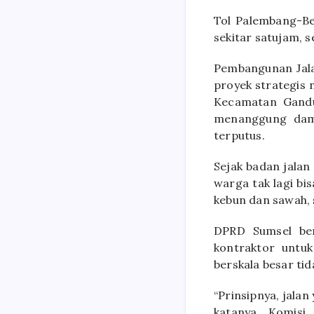
Tol Palembang-B
sekitar satujam, 
Pembangunan Jala
proyek strategis 
Kecamatan Gandu
menanggung damp
terputus.
Sejak badan jalan
warga tak lagi bi
kebun dan sawah,
DPRD Sumsel ber
kontraktor untuk
berskala besar ti
“Prinsipnya, jalan 
katanya. Komisi