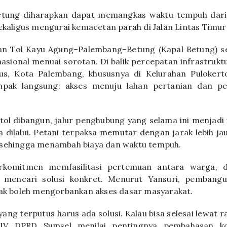
etung diharapkan dapat memangkas waktu tempuh dari 
sekaligus mengurai kemacetan parah di Jalan Lintas Timu
n Tol Kayu Agung–Palembang–Betung (Kapal Betung) se
nasional menuai sorotan. Di balik percepatan infrastrukt
s, Kota Palembang, khususnya di Kelurahan Pulokert
ak langsung: akses menuju lahan pertanian dan p
 tol dibangun, jalur penghubung yang selama ini menjadi u
sa dilalui. Petani terpaksa memutar dengan jarak lebih j
 sehingga menambah biaya dan waktu tempuh.
komitmen memfasilitasi pertemuan antara warga, di
 mencari solusi konkret. Menurut Yansuri, pembangu
dak boleh mengorbankan akses dasar masyarakat.
yang terputus harus ada solusi. Kalau bisa selesai lewat rap
 IV DPRD Sumsel menilai pentingnya pembahasan k