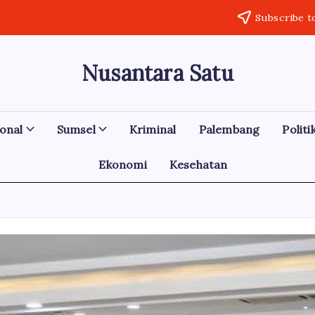
Subscribe t
Nusantara Satu
Berita
Untuk
Nusantara
onal
Sumsel
Kriminal
Palembang
Politi
Ekonomi
Kesehatan