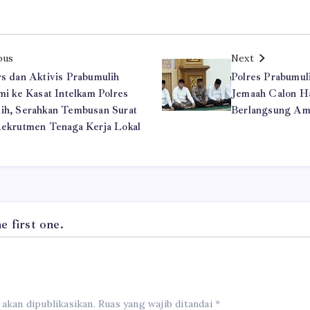
ous
Next
rs dan Aktivis Prabumulih
Polres Prabumul
mi ke Kasat Intelkam Polres
Jemaah Calon Ha
ih, Serahkan Tembusan Surat
Berlangsung Am
Rekrutmen Tenaga Kerja Lokal
 first one.
 akan dipublikasikan.
Ruas yang wajib ditandai
*