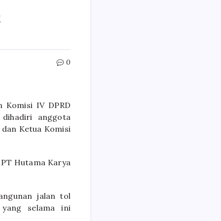
k
0
n Komisi IV DPRD
dihadiri anggota
M dan Ketua Komisi
n PT Hutama Karya
angunan jalan tol
 yang selama ini