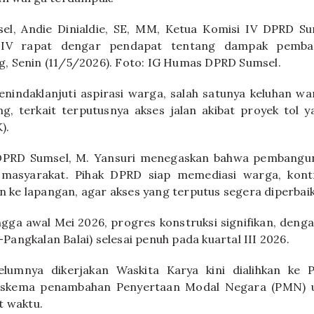
l, Andie Dinialdie, SE, MM, Ketua Komisi IV DPRD Su
 IV rapat dengar pendapat tentang dampak pemban
, Senin (11/5/2026). Foto: IG Humas DPRD Sumsel.
nindaklanjuti aspirasi warga, salah satunya keluhan w
g, terkait terputusnya akses jalan akibat proyek tol y
).
DPRD Sumsel, M. Yansuri menegaskan bahwa pembanguna
 masyarakat. Pihak DPRD siap memediasi warga, kontr
un ke lapangan, agar akses yang terputus segera diperbaik
ngga awal Mei 2026, progres konstruksi signifikan, denga
angkalan Balai) selesai penuh pada kuartal III 2026.
elumnya dikerjakan Waskita Karya kini dialihkan ke
ui skema penambahan Penyertaan Modal Negara (PMN) 
t waktu.