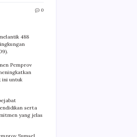
0
melantik 488
Lingkungan
09).
itmen Pemprov
meningkatkan
 ini untuk
pejabat
endidikan serta
itmen yang jelas
emprov Sumsel