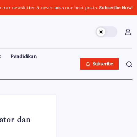
o our newsletter & never miss our best posts.
Subscribe Now!
k
Pendidikan
Subscribe
ator dan