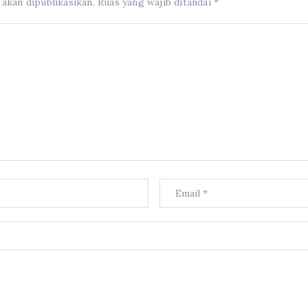
 akan dipublikasikan.
Ruas yang wajib ditandai
*