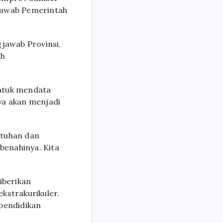
gjawab Pemerintah
jawab Provinsi,
ah
untuk mendata
ya akan menjadi
utuhan dan
benahinya. Kita
iberikan
kstrakurikuler.
 pendidikan