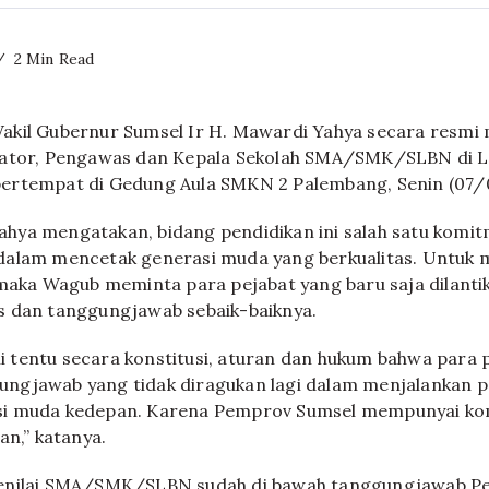
2 Min Read
kil Gubernur Sumsel Ir H. Mawardi Yahya secara resmi 
rator, Pengawas dan Kepala Sekolah SMA/SMK/SLBN di 
ertempat di Gedung Aula SMKN 2 Palembang, Senin (07/
hya mengatakan, bidang pendidikan ini salah satu kom
dalam mencetak generasi muda yang berkualitas. Untuk 
 maka Wagub meminta para pejabat yang baru saja dilantik
s dan tanggungjawab sebaik-baiknya.
ini tentu secara konstitusi, aturan dan hukum bahwa para 
ngjawab yang tidak diragukan lagi dalam menjalankan p
i muda kedepan. Karena Pemprov Sumsel mempunyai kom
an,” katanya.
enilai SMA/SMK/SLBN sudah di bawah tanggungjawab P