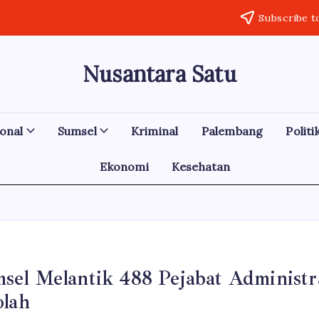
Subscribe t
Nusantara Satu
Berita
Untuk
Nusantara
onal
Sumsel
Kriminal
Palembang
Politi
Ekonomi
Kesehatan
el Melantik 488 Pejabat Administr
olah