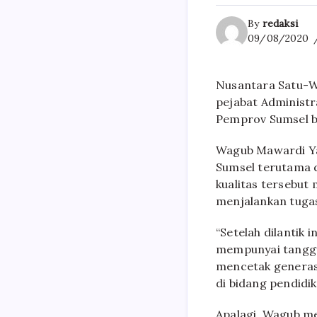
By
redaksi
09/08/2020
Nusantara Satu-Wa
pejabat Administ
Pemprov Sumsel b
Wagub Mawardi Ya
Sumsel terutama 
kualitas tersebut
menjalankan tuga
“Setelah dilantik 
mempunyai tanggu
mencetak generas
di bidang pendidik
Apalagi, Wagub m