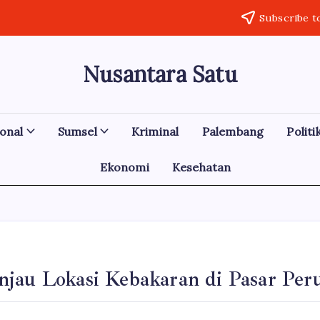
Subscribe t
Nusantara Satu
Berita
Untuk
Nusantara
onal
Sumsel
Kriminal
Palembang
Politi
Ekonomi
Kesehatan
jau Lokasi Kebakaran di Pasar Per