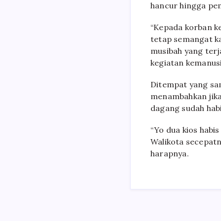
hancur hingga pema
“Kepada korban ke
tetap semangat k
musibah yang terj
kegiatan kemanusia
Ditempat yang sam
menambahkan jika 
dagang sudah habi
“Yo dua kios habi
Walikota secepatn
harapnya.