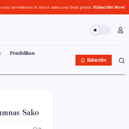
o our newsletter & never miss our best posts.
Subscribe Now!
k
Pendidikan
Subscribe
umnas Sako