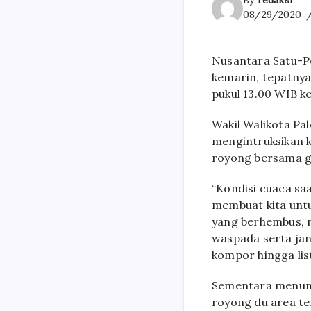
By
redaksi
08/29/2020
Nusantara Satu-P
kemarin, tepatnya 
pukul 13.00 WIB k
Wakil Walikota Pa
mengintruksikan 
royong bersama g
“Kondisi cuaca sa
membuat kita untu
yang berhembus, 
waspada serta jang
kompor hingga listr
Sementara menung
royong du area te