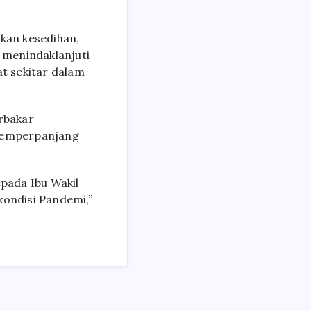
akan kesedihan,
 menindaklanjuti
at sekitar dalam
erbakar
 memperpanjang
epada Ibu Wakil
kondisi Pandemi,”