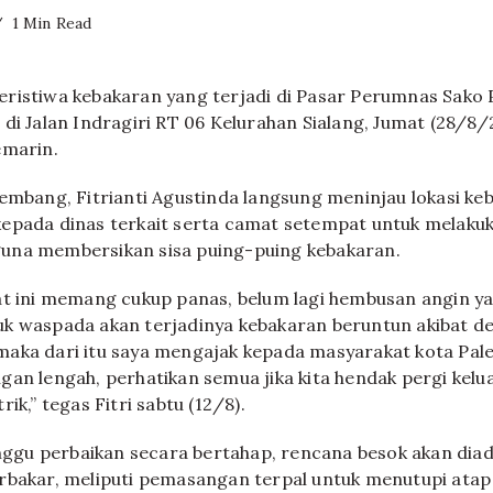
1 Min Read
eristiwa kebakaran yang terjadi di Pasar Perumnas Sako
di Jalan Indragiri RT 06 Kelurahan Sialang, Jumat (28/8/
emarin.
lembang, Fitrianti Agustinda langsung meninjau lokasi ke
kepada dinas terkait serta camat setempat untuk melaku
una membersikan sisa puing-puing kebakaran.
at ini memang cukup panas, belum lagi hembusan angin y
k waspada akan terjadinya kebakaran beruntun akibat d
maka dari itu saya mengajak kepada masyarakat kota Pa
an lengah, perhatikan semua jika kita hendak pergi kelua
ik,” tegas Fitri sabtu (12/8).
gu perbaikan secara bertahap, rencana besok akan dia
rbakar, meliputi pemasangan terpal untuk menutupi atap