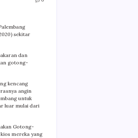
0
 Palembang
2020) sekitar
bakaran dan
kan gotong-
ang kencang
erasnya angin
lembang untuk
r luar mulai dari
dakan Gotong-
 kios mereka yang