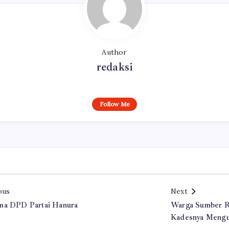
Author
redaksi
Follow Me
ous
Next
ma DPD Partai Hanura
Warga Sumber R
Kadesnya Mengu