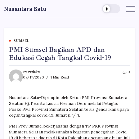
Skip
Nusantara Satu
to
Berita
Untuk
content
Nusantara
SUMSEL
PMI Sumsel Bagikan APD dan
Edukasi Cegah Tangkal Covid-19
By
redaksi
0
07/17/2020
1 Min Read
Nusantara Satu-Dipimpin oleh Ketua PMI Provinsi Sumatera
Selatan Hj. Febrita Lustia Herman Deru melalui Petugas
Posko PMI Provinsi Sumatera Selatan terus gencarkan upaya
cegah tangkal covid-19, Jumat (17/7).
PMI Prov Sumsel bekerjasama dengan TP PKK Provinsi
Sumatera Selatan melaksanakan kegiatan pencegahan Covid-
19 di beberapa daerah di Kota Palembang sepanjang bulan Juli