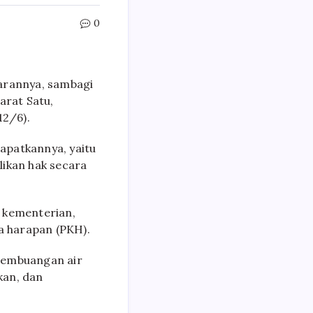
0
jarannya, sambagi
arat Satu,
2/6).
apatkannya, yaitu
likan hak secara
 kementerian,
a harapan (PKH).
 pembuangan air
kan, dan