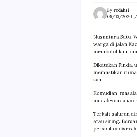
By
redaksi
06/13/2020
Nusantara Satu-Wa
warga di jalan Ka
membutuhkan bant
Dikatakan Finda, 
memastikan rumah 
sah.
Kemudian, masalah
mudah-mudahan se
Terkait saluran a
atau siring. Bers
persoalan diserah