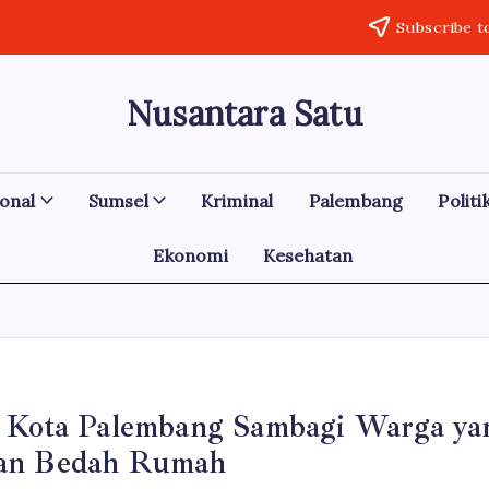
Subscribe t
Nusantara Satu
Berita
Untuk
Nusantara
onal
Sumsel
Kriminal
Palembang
Politi
Ekonomi
Kesehatan
 Kota Palembang Sambagi Warga ya
an Bedah Rumah