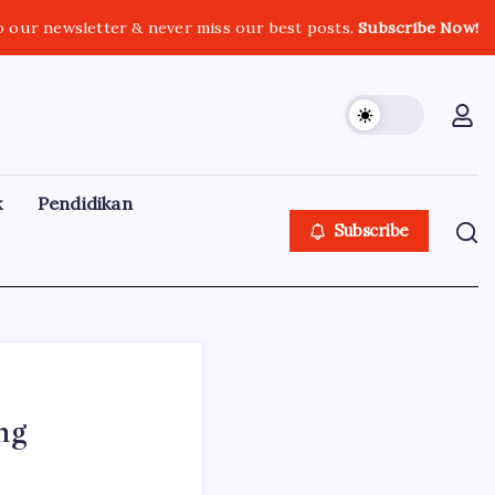
o our newsletter & never miss our best posts.
Subscribe Now!
k
Pendidikan
Subscribe
ng