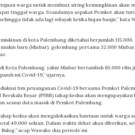
setujuan warga untuk membuat siring kemungkinan akan
mpat tinggal warga. Seandainya sepakat Pemkot akan tur
ehingga tidak ada lagi wilayah ketika hujan banjir,” kata
emiskinan di kota Palembang diketahui berjumlah 115.000,
 miskin baru (Misbar), gelombang pertama 32.000 Misba
ar.
 di Kota Palembang, yakni Misbar bertambah 85.000 ribu j
 pandemi Covid-19,” ujarnya.
 diskusi tim penanganan Covid-19 bersama Pemkot Palem
l Berskala Besar (PSBB) tahap kedua akan mengupayakan
n sesuai data masuk di Pemkot Palembang.
 tahap kedua akan mengalokasikan bantuan untuk warga 
otal 49.000 sekian. Dalam waktu dekat akan diberikan, s
 Bulog,” ucap Wawako dua periode ini.