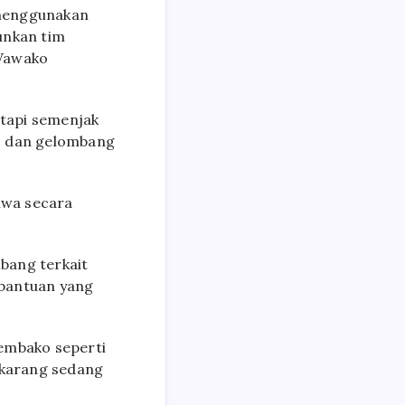
 menggunakan
unkan tim
 Wawako
 tapi semenjak
r, dan gelombang
iwa secara
bang terkait
 bantuan yang
sembako seperti
ekarang sedang