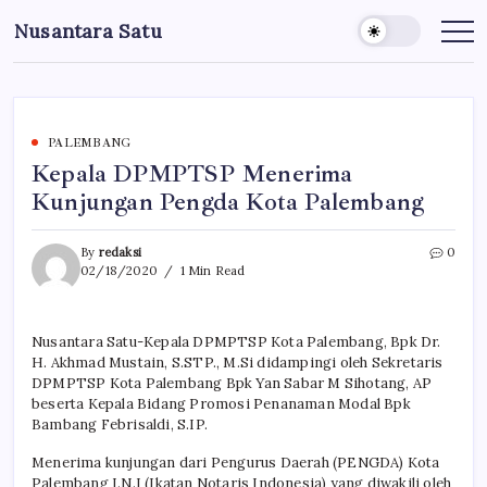
Skip
Nusantara Satu
to
Berita
Untuk
content
Nusantara
PALEMBANG
Kepala DPMPTSP Menerima
Kunjungan Pengda Kota Palembang
By
redaksi
0
02/18/2020
1 Min Read
Nusantara Satu-Kepala DPMPTSP Kota Palembang, Bpk Dr.
H. Akhmad Mustain, S.STP., M.Si didampingi oleh Sekretaris
DPMPTSP Kota Palembang Bpk Yan Sabar M Sihotang, AP
beserta Kepala Bidang Promosi Penanaman Modal Bpk
Bambang Febrisaldi, S.IP.
Menerima kunjungan dari Pengurus Daerah (PENGDA) Kota
Palembang I.N.I (Ikatan Notaris Indonesia) yang diwakili oleh