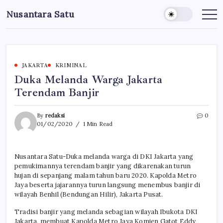
Skip
Nusantara Satu
to
Berita
Untuk
content
Nusantara
JAKARTA
KRIMINAL
Duka Melanda Warga Jakarta
Terendam Banjir
By
redaksi
0
01/02/2020
1 Min Read
Nusantara Satu-Duka melanda warga di DKI Jakarta yang
pemukimannya terendam banjir yang dikarenakan turun
hujan di sepanjang malam tahun baru 2020. Kapolda Metro
Jaya beserta jajarannya turun langsung menembus banjir di
wilayah Benhil (Bendungan Hilir), Jakarta Pusat.
Tradisi banjir yang melanda sebagian wilayah Ibukota DKI
Jakarta, membuat Kapolda Metro Jaya Komjen Gatot Eddy