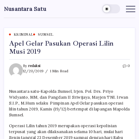
Skip
Nusantara Satu
to
Berita
Untuk
content
Nusantara
KRIMINAL
SUMSEL
Apel Gelar Pasukan Operasi Lilin
Musi 2019
By
redaksi
0
12/20/2019
1 Min Read
Nusantara satu-Kapolda Sumsel, Irjen. Pol. Drs. Priyo
Widyanto, MM, dan Pangdam II Sriwijaya, Mayjen TNI. Irwan
S.I.P., M.Hum selaku Pimpinan Apel Gelar pasukan operasi
lilin tahun 2019, Kamis (19/12) bertempat di lapangan Mapolda
Sumsel.
Operasi Lilin tahun 2019 merupakan operasi kepolisian
terpusat yang akan dilaksanakan selama 10 hari, mulai hari
Senin tanggal 23 Desember 2019 sampai dengan hari Rabu