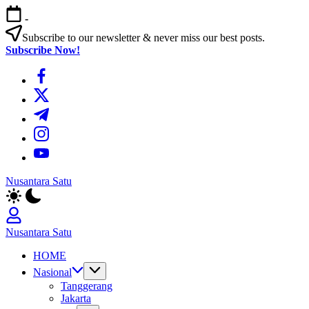
Skip
-
to
content
Subscribe to our newsletter & never miss our best posts.
Subscribe Now!
https://www.facebook.com/
https://twitter.com/
https://t.me/
https://www.instagram.com/
https://youtube.com/
Nusantara Satu
Berita
Untuk
Nusantara
Nusantara Satu
Berita
HOME
Untuk
Nusantara
Nasional
Tanggerang
Jakarta