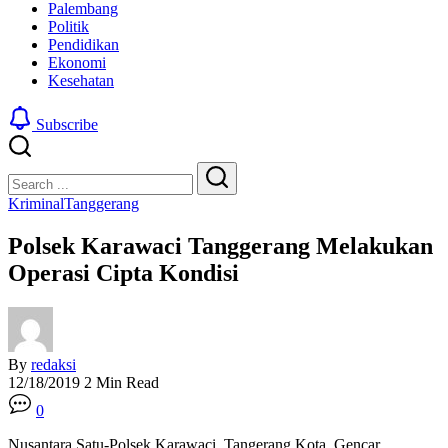
Palembang
Politik
Pendidikan
Ekonomi
Kesehatan
Subscribe
Close
Search
Search
Kriminal
Tanggerang
Polsek Karawaci Tanggerang Melakukan
Operasi Cipta Kondisi
By
redaksi
12/18/2019
2 Min Read
0
Nusantara Satu-Polsek Karawaci, Tangerang Kota, Gencar