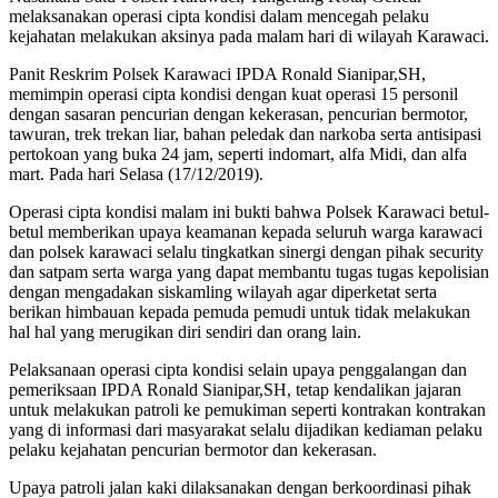
melaksanakan operasi cipta kondisi dalam mencegah pelaku
kejahatan melakukan aksinya pada malam hari di wilayah Karawaci.
Panit Reskrim Polsek Karawaci IPDA Ronald Sianipar,SH,
memimpin operasi cipta kondisi dengan kuat operasi 15 personil
dengan sasaran pencurian dengan kekerasan, pencurian bermotor,
tawuran, trek trekan liar, bahan peledak dan narkoba serta antisipasi
pertokoan yang buka 24 jam, seperti indomart, alfa Midi, dan alfa
mart. Pada hari Selasa (17/12/2019).
Operasi cipta kondisi malam ini bukti bahwa Polsek Karawaci betul-
betul memberikan upaya keamanan kepada seluruh warga karawaci
dan polsek karawaci selalu tingkatkan sinergi dengan pihak security
dan satpam serta warga yang dapat membantu tugas tugas kepolisian
dengan mengadakan siskamling wilayah agar diperketat serta
berikan himbauan kepada pemuda pemudi untuk tidak melakukan
hal hal yang merugikan diri sendiri dan orang lain.
Pelaksanaan operasi cipta kondisi selain upaya penggalangan dan
pemeriksaan IPDA Ronald Sianipar,SH, tetap kendalikan jajaran
untuk melakukan patroli ke pemukiman seperti kontrakan kontrakan
yang di informasi dari masyarakat selalu dijadikan kediaman pelaku
pelaku kejahatan pencurian bermotor dan kekerasan.
Upaya patroli jalan kaki dilaksanakan dengan berkoordinasi pihak