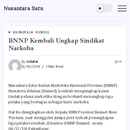
Skip
Nusantara Satu
to
Berita
Untuk
content
Nusantara
KRIMINAL
SUMSEL
BNNP Kembali Ungkap Sindikat
Narkoba
By
redaksi
0
12/16/2019
1 Min Read
Nusantara Satu-Badan Narkotika Nasional Provinsi (BNNP)
Sumatera Selatan (Sumsel), kembali mengungkap kasus
tindak pidana narkotika dengan berhasil menangkap tiga
pelaku yang bertugas sebagai kurir narkoba.
Hal itu diungkapkan oleh, Kepala BNN Provinsi Sumsel Jhon
Turman, saat menggelar jumpa pers terkait penangkapan
tiga pelaku tersebut, di kantor BNNP Sumsel, senin
(16/12/19) Palembang.