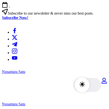
Skip
-
to
content
Subscribe to our newsletter & never miss our best posts.
Subscribe Now!
https://www.facebook.com/
https://twitter.com/
https://t.me/
https://www.instagram.com/
https://youtube.com/
Nusantara Satu
Berita
Untuk
Nusantara
Nusantara Satu
Berita