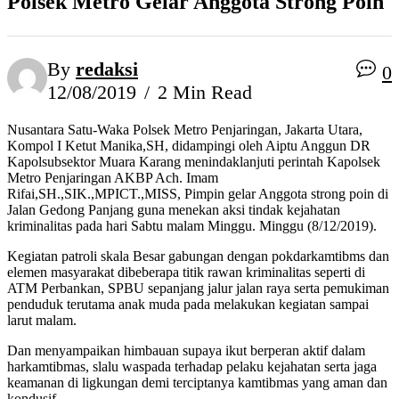
Polsek Metro Gelar Anggota Strong Poin
By
redaksi
0
12/08/2019
2 Min Read
Nusantara Satu-Waka Polsek Metro Penjaringan, Jakarta Utara,
Kompol I Ketut Manika,SH, didampingi oleh Aiptu Anggun DR
Kapolsubsektor Muara Karang menindaklanjuti perintah Kapolsek
Metro Penjaringan AKBP Ach. Imam
Rifai,SH.,SIK.,MPICT.,MISS, Pimpin gelar Anggota strong poin di
Jalan Gedong Panjang guna menekan aksi tindak kejahatan
kriminalitas pada hari Sabtu malam Minggu. Minggu (8/12/2019).
Kegiatan patroli skala Besar gabungan dengan pokdarkamtibms dan
elemen masyarakat dibeberapa titik rawan kriminalitas seperti di
ATM Perbankan, SPBU sepanjang jalur jalan raya serta pemukiman
penduduk terutama anak muda pada melakukan kegiatan sampai
larut malam.
Dan menyampaikan himbauan supaya ikut berperan aktif dalam
harkamtibmas, slalu waspada terhadap pelaku kejahatan serta jaga
keamanan di ligkungan demi terciptanya kamtibmas yang aman dan
kondusif.