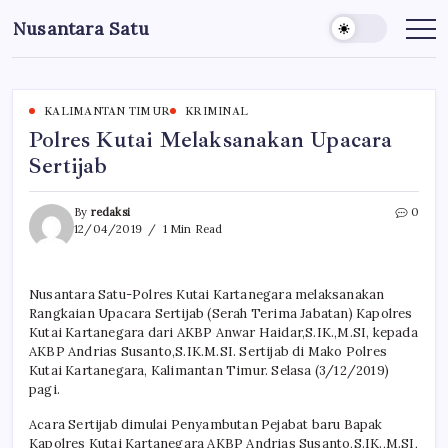
Skip
Nusantara Satu
to
Berita
Untuk
content
Nusantara
KALIMANTAN TIMUR
KRIMINAL
Polres Kutai Melaksanakan Upacara
Sertijab
By
redaksi
0
12/04/2019
1 Min Read
Nusantara Satu-Polres Kutai Kartanegara melaksanakan
Rangkaian Upacara Sertijab (Serah Terima Jabatan) Kapolres
Kutai Kartanegara dari AKBP Anwar Haidar,S.IK.,M.SI, kepada
AKBP Andrias Susanto,S.IK.M.SI. Sertijab di Mako Polres
Kutai Kartanegara, Kalimantan Timur. Selasa (3/12/2019)
pagi.
Acara Sertijab dimulai Penyambutan Pejabat baru Bapak
Kapolres Kutai Kartanegara AKBP Andrias Susanto,S.IK.,M.SI,