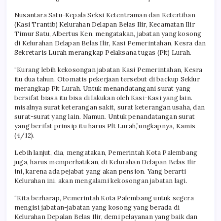
Nusantara Satu-Kepala Seksi Ketentraman dan Ketertiban
(Kasi Trantib) Kelurahan Delapan Belas Ilir, Kecamatan Ilir
Timur Satu, Albertus Ken, mengatakan, jabatan yang kosong
di Kelurahan Delapan Belas Ilir, Kasi Pemerintahan, Kesra dan
Sekretaris Lurah merangkap Pelaksana tugas (Plt) Lurah.
“Kurang lebih kekosongan jabatan Kasi Pemerintahan, Kesra
itu dua tahun. Otomatis pekerjaan tersebut di backup Seklur
merangkap Plt Lurah. Untuk menandatangani surat yang
bersifat biasa itu bisa di lakukan oleh Kasi-Kasi yang lain.
misalnya surat keterangan sakit, surat keterangan usaha, dan
surat-surat yang lain. Namun. Untuk penandatangan surat
yang berifat prinsip itu harus Plt Lurah,”ungkapnya, Kamis
(4/12).
Lebih lanjut, dia, mengatakan, Pemerintah Kota Palembang
juga, harus memperhatikan, di Kelurahan Delapan Belas Ilir
ini, karena ada pejabat yang akan pension. Yang berarti
Kelurahan ini, akan mengalami kekosongan jabatan lagi.
“Kita berharap, Pemerintah Kota Palembang untuk segera
mengisi jabatan-jabatan yang kosong yang berada di
Kelurahan Depalan Belas Ilir, demi pelayanan yang baik dan