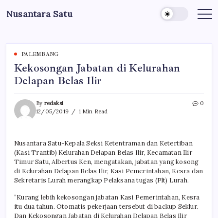
Skip
Nusantara Satu
to
Berita
Untuk
content
Nusantara
PALEMBANG
Kekosongan Jabatan di Kelurahan
Delapan Belas Ilir
By
redaksi
0
12/05/2019
1 Min Read
Nusantara Satu-Kepala Seksi Ketentraman dan Ketertiban
(Kasi Trantib) Kelurahan Delapan Belas Ilir, Kecamatan Ilir
Timur Satu, Albertus Ken, mengatakan, jabatan yang kosong
di Kelurahan Delapan Belas Ilir, Kasi Pemerintahan, Kesra dan
Sekretaris Lurah merangkap Pelaksana tugas (Plt) Lurah.
“Kurang lebih kekosongan jabatan Kasi Pemerintahan, Kesra
itu dua tahun. Otomatis pekerjaan tersebut di backup Seklur.
Dan Kekosongan Jabatan di Kelurahan Delapan Belas Ilir