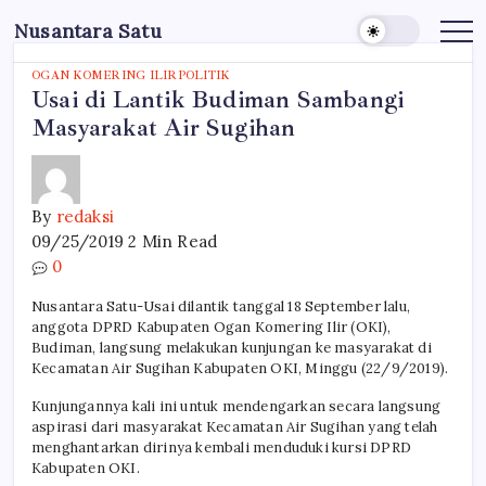
Skip
Nusantara Satu
to
Berita
Untuk
content
Nusantara
OGAN KOMERING ILIR
POLITIK
Usai di Lantik Budiman Sambangi
Masyarakat Air Sugihan
By
redaksi
09/25/2019
2 Min Read
0
Nusantara Satu-Usai dilantik tanggal 18 September lalu,
anggota DPRD Kabupaten Ogan Komering Ilir (OKI),
Budiman, langsung melakukan kunjungan ke masyarakat di
Kecamatan Air Sugihan Kabupaten OKI, Minggu (22/9/2019).
Kunjungannya kali ini untuk mendengarkan secara langsung
aspirasi dari masyarakat Kecamatan Air Sugihan yang telah
menghantarkan dirinya kembali menduduki kursi DPRD
Kabupaten OKI.