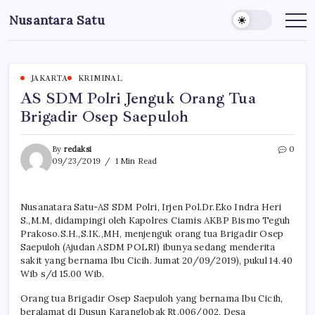
Skip
Nusantara Satu
to
Berita
Untuk
content
Nusantara
JAKARTA
KRIMINAL
AS SDM Polri Jenguk Orang Tua
Brigadir Osep Saepuloh
By
redaksi
0
09/23/2019
1 Min Read
Nusanatara Satu-AS SDM Polri, Irjen Pol.Dr.Eko Indra Heri
S.,M.M, didampingi oleh Kapolres Ciamis AKBP Bismo Teguh
Prakoso.S.H.,S.IK.,MH, menjenguk orang tua Brigadir Osep
Saepuloh (Ajudan ASDM POLRI) ibunya sedang menderita
sakit yang bernama Ibu Cicih. Jumat 20/09/2019), pukul 14.40
Wib s/d 15.00 Wib.
Orang tua Brigadir Osep Saepuloh yang bernama Ibu Cicih,
beralamat di Dusun Karanglobak Rt.006/002, Desa