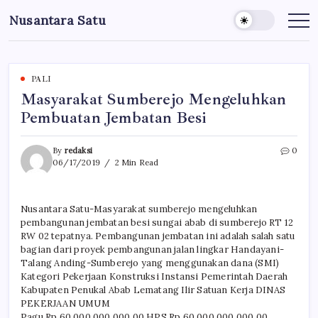
Skip
Nusantara Satu
to
Berita
Untuk
content
Nusantara
PALI
Masyarakat Sumberejo Mengeluhkan
Pembuatan Jembatan Besi
By
redaksi
0
06/17/2019
2 Min Read
Nusantara Satu-Masyarakat sumberejo mengeluhkan
pembangunan jembatan besi sungai abab di sumberejo RT 12
RW 02 tepatnya. Pembangunan jembatan ini adalah salah satu
bagian dari proyek pembangunan jalan lingkar Handayani-
Talang Anding-Sumberejo yang menggunakan dana (SMI)
Kategori Pekerjaan Konstruksi Instansi Pemerintah Daerah
Kabupaten Penukal Abab Lematang Ilir Satuan Kerja DINAS
PEKERJAAN UMUM
Pagu Rp 60.000.000.000,00 HPS Rp 60.000.000.000,00.