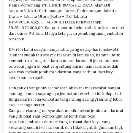
Nama Pemenang PT. LINCE ROMAULI RAYA .AlamatJl.
Ampera V No.41 Pademangan Barat, Pademangan, Jakarta
Utara – Jakarta Utara (Kota) – DKI Jakarta
NPWP01.304.520.8-046.000. Harga PenawaranRp
59.254.070.000,00. Sampai saat ini belum ada konfirmasi dari
dari dinas PU Bina Marga kelanjutan pembangunan jembatan
tersebut.
KM (45) kami seagai masyarakat yang setiap hari melewati
jalan ini sudah tau proyek ini akan di lanjutkan, namun untuk
sementara tolong buatkan jalur kendaraan di jembatan besi
tersebut jngan di buat tergantung.karna masyarakat sudah
was was melalui jembatan darurat yang terbuat dari kayu
sebab sudah rapuh.
Dengan di bangunnya jembatan abab ini masyarakat sangat
senang, namun sayang nya jembatan tersebut tidak dapat di
fungsikan karena jembatan tergantung setinggi kurang lebih
satu setenga meter.
Sampai sekarang masyarakat masih melalui jembatan darurat
yang di buat saat pembangunan jembatan besi
tersebut.jembatan darurat yang terbuat dari kayu yang
sekarang sudah terlihat buruk dan tidak layak di gunakan lagi,