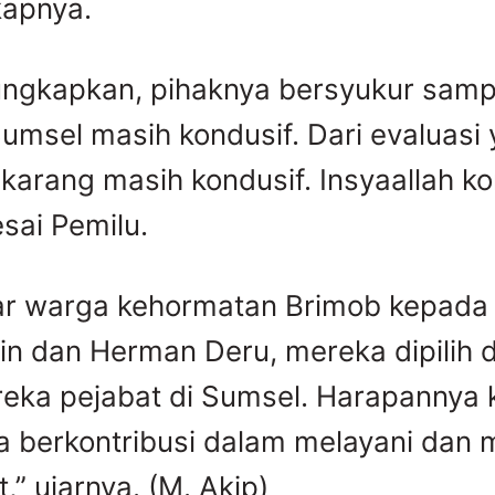
kapnya.
ngkapkan, pihaknya bersyukur sampa
Sumsel masih kondusif. Dari evaluasi 
ekarang masih kondusif. Insyaallah ko
sai Pemilu.
ar warga kehormatan Brimob kepada
n dan Herman Deru, mereka dipilih da
eka pejabat di Sumsel. Harapannya k
 berkontribusi dalam melayani dan
” ujarnya. (M. Akip)