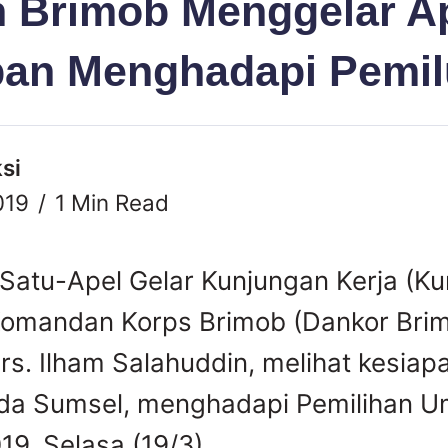
n Brimob Menggelar A
pan Menghadapi Pemil
si
019
1 Min Read
Satu-Apel Gelar Kunjungan Kerja (Ku
Komandan Korps Brimob (Dankor Brimo
 Drs. Ilham Salahuddin, melihat kesia
lda Sumsel, menghadapi Pemilihan 
19, Selasa (19/3).