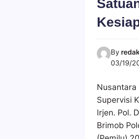
Satua
Kesia
By
redak
03/19/2
Nusantara 
Supervisi 
Irjen. Pol.
Brimob Po
(Pemilu) 20