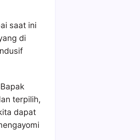
i saat ini
yang di
ndusif
 Bapak
n terpilih,
ita dapat
 mengayomi