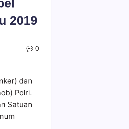
pel
u 2019
0
nker) dan
b) Polri.
pan Satuan
Umum