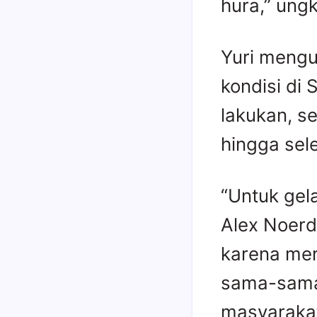
hura,” ung
Yuri mengu
kondisi di 
lakukan, s
hingga sele
“Untuk gel
Alex Noerdi
karena mer
sama-sama
masyarakat,