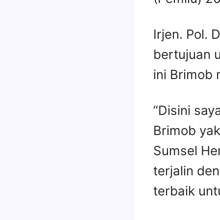
Irjen. Pol.
bertujuan 
ini Brimob
“Disini sa
Brimob yak
Sumsel Her
terjalin d
terbaik un