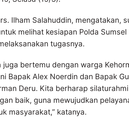
 Drs. Ilham Salahuddin, mengatakan, su
untuk melihat kesiapan Polda Sumsel
 melaksanakan tugasnya.
ya juga bertemu dengan warga Kehor
ni Bapak Alex Noerdin dan Bapak G
man Deru. Kita berharap silaturahmi 
engan baik, guna mewujudkan pelaya
tuk masyarakat,” katanya.