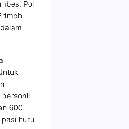
mbes. Pol.
Brimob
n dalam
a
Untuk
an
personil
an 600
ipasi huru