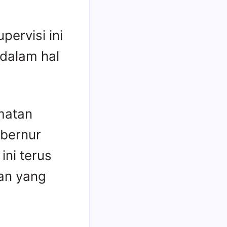
pervisi ini
 dalam hal
matan
ubernur
ini terus
nan yang