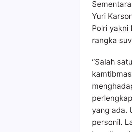
Sementara 
Yuri Karso
Polri yakni
rangka suve
“Salah sat
kamtibmas
menghadapi
perlengkap
yang ada. 
personil. L