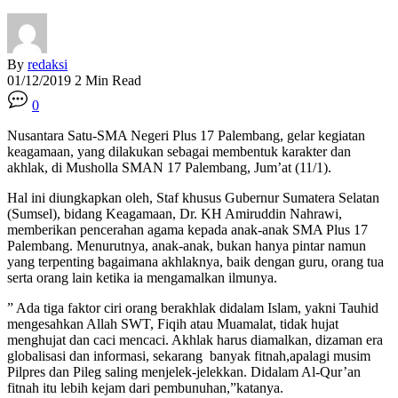
By
redaksi
01/12/2019
2 Min Read
0
Nusantara Satu-SMA Negeri Plus 17 Palembang, gelar kegiatan
keagamaan, yang dilakukan sebagai membentuk karakter dan
akhlak, di Musholla SMAN 17 Palembang, Jum’at (11/1).
Hal ini diungkapkan oleh, Staf khusus Gubernur Sumatera Selatan
(Sumsel), bidang Keagamaan, Dr. KH Amiruddin Nahrawi,
memberikan pencerahan agama kepada anak-anak SMA Plus 17
Palembang. Menurutnya, anak-anak, bukan hanya pintar namun
yang terpenting bagaimana akhlaknya, baik dengan guru, orang tua
serta orang lain ketika ia mengamalkan ilmunya.
” Ada tiga faktor ciri orang berakhlak didalam Islam, yakni Tauhid
mengesahkan Allah SWT, Fiqih atau Muamalat, tidak hujat
menghujat dan caci mencaci. Akhlak harus diamalkan, dizaman era
globalisasi dan informasi, sekarang banyak fitnah,apalagi musim
Pilpres dan Pileg saling menjelek-jelekkan. Didalam Al-Qur’an
fitnah itu lebih kejam dari pembunuhan,”katanya.