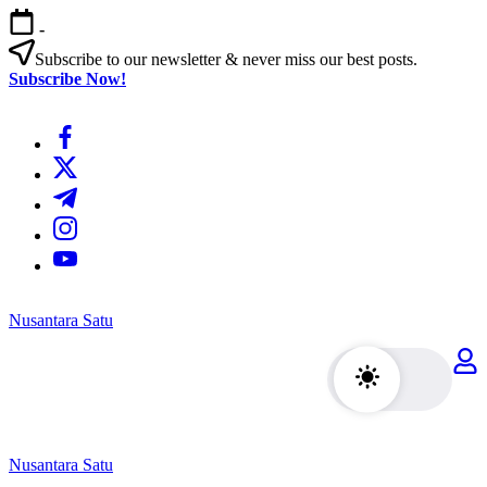
Skip
-
to
content
Subscribe to our newsletter & never miss our best posts.
Subscribe Now!
https://www.facebook.com/
https://twitter.com/
https://t.me/
https://www.instagram.com/
https://youtube.com/
Nusantara Satu
Berita
Untuk
Nusantara
Nusantara Satu
Berita