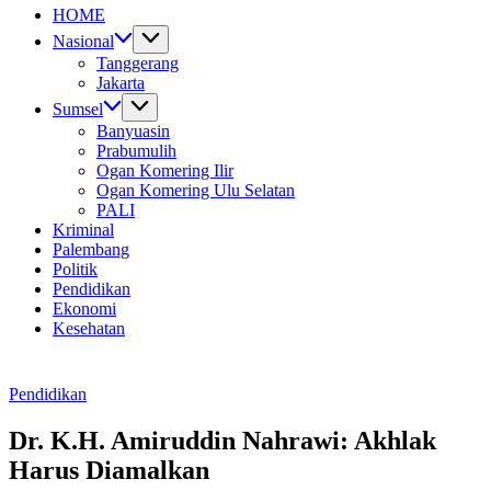
Untuk
HOME
Nusantara
Nasional
Tanggerang
Jakarta
Sumsel
Banyuasin
Prabumulih
Ogan Komering Ilir
Ogan Komering Ulu Selatan
PALI
Kriminal
Palembang
Politik
Pendidikan
Ekonomi
Kesehatan
Pendidikan
Dr. K.H. Amiruddin Nahrawi: Akhlak
Harus Diamalkan