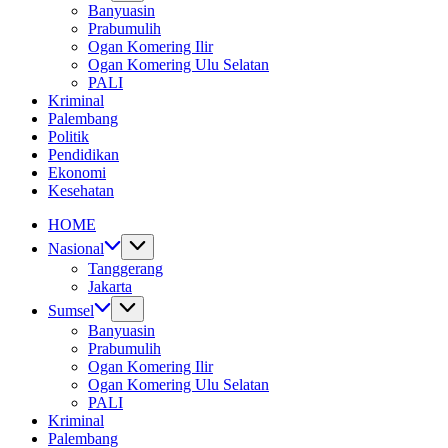
Banyuasin
Prabumulih
Ogan Komering Ilir
Ogan Komering Ulu Selatan
PALI
Kriminal
Palembang
Politik
Pendidikan
Ekonomi
Kesehatan
HOME
Nasional
Tanggerang
Jakarta
Sumsel
Banyuasin
Prabumulih
Ogan Komering Ilir
Ogan Komering Ulu Selatan
PALI
Kriminal
Palembang