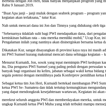
Berbeda dengan Jon Heri, tidak banyak menjanjikan progrom yang m
Rabu 9 Januari 2019.
“Buat Apa janji – janji muluk dengan seabrek program – program yan
kegiatan akan terlaksana,” tutur Kur.
Nah untuk mencari dana ini Jon dan Timnya yang didukung oleh tiga 
“Sebenarnya tidaklah sulit bagi PWI mendapatkan dana, dari pengal
kemiskinan bahkan rata – rata mereka memiliki mobil,” Ucap Kur, in
Pengalaman inilah yang nantinya akan disinergiskan bersama ketua dan
Dikatakan Kur, sangat disayangkan di provinsi kaya raya ini masih 
ini PWI Sumsel kurang maksimal mencari dana sehingga kegiatan – k
Menurut Kurnaidi, Jon, sosok yang tepat memimpin PWI kedepan kare
itu, Dia pengurus PWI Sumsel yang paling peduli dengan persoalan wa
banyak bagi organisasi itu keliru, jabatan sebagai wakil ketua bidan
segala potensi dengan memilihnya pada Konferprov pemilihan ketua PW
Sebagai ketua tim Jon Heri, Kurnaidi bertekad membangun PWI Sumsel
ketua PWI Se- Sumatera dan tidak tertutup kemungkinan mengundang
yang dapat mendongkrak kesejahteraan wartawan, Kegiatan ini akan 
merekrut seluruh anggota PWI dan memberdayakan mereka, untuk meng
ungkap Kurnaidi ketua PWI Muba yang telah terbukti mampu mensej