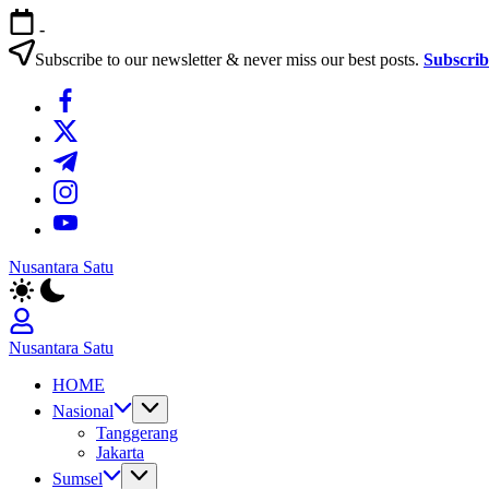
Skip
-
to
content
Subscribe to our newsletter & never miss our best posts.
Subscri
https://www.facebook.com/
https://twitter.com/
https://t.me/
https://www.instagram.com/
https://youtube.com/
Nusantara Satu
Berita
Untuk
Nusantara
Nusantara Satu
Berita
HOME
Untuk
Nusantara
Nasional
Tanggerang
Jakarta
Sumsel