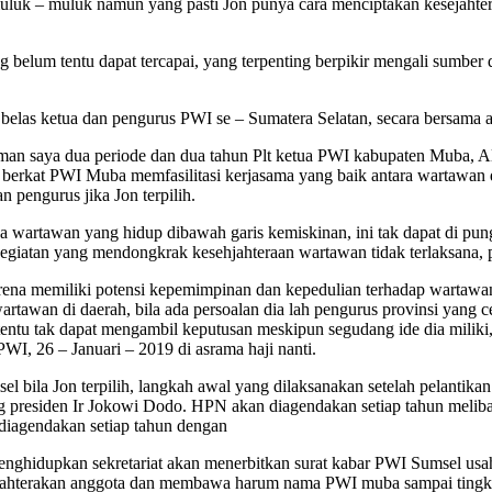
uluk – muluk namun yang pasti Jon punya cara menciptakan kesejaht
g belum tentu dapat tercapai, yang terpenting berpikir mengali sumbe
belas ketua dan pengurus PWI se – Sumatera Selatan, secara bersama a
aman saya dua periode dan dua tahun Plt ketua PWI kabupaten Muba, A
i berkat PWI Muba memfasilitasi kerjasama yang baik antara wartawan d
 pengurus jika Jon terpilih.
ada wartawan yang hidup dibawah garis kemiskinan, ini tak dapat di p
egiatan yang mendongkrak kesehjahteraan wartawan tidak terlaksana, 
na memiliki potensi kepemimpinan dan kepedulian terhadap wartawan,
rtawan di daerah, bila ada persoalan dia lah pengurus provinsi yang c
g tentu tak dapat mengambil keputusan meskipun segudang ide dia miliki
I, 26 – Januari – 2019 di asrama haji nanti.
 bila Jon terpilih, langkah awal yang dilaksanakan setelah pelantik
 presiden Ir Jokowi Dodo. HPN akan diagendakan setiap tahun melib
diagendakan setiap tahun dengan
hidupkan sekretariat akan menerbitkan surat kabar PWI Sumsel usaha
ahterakan anggota dan membawa harum nama PWI muba sampai tingkat