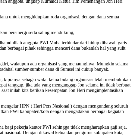
eraan anggota, ungkap Kurnaidi Ketua Tim Pemenangan Jon Heri,
r dana untuk menghidupkan roda organisasi, dengan dana semua
kan bersinergi serta saling mendukung,
lhamdulilah anggota PWI Muba terhindar dari hidup dibawah garis
an berbagai pihak sehingga mencari dana bukanlah hal yang sulit.
ungkiri, walaupun ada organisasi yang menaunginya. Mungkin selama
padahal sumber-sumber dana di Sumsel ini cukup banyak.
 kipranya sebagai wakil ketua bidang organisasi telah membuktikan
epat tanggap, jika ada yang menganggap Jon selama ini tidak berbuat
, saat inilah kita berikan kesempatan Jon Heri mengimplentasikan
an mengelar HPN ( Hari Pers Nasional ) dengan mengundang seluruh
atkan PWI kabupaten/kota dengan mengadakan berbagai kegiatan
 bagi pekerja kantor PWI sehingga tidak mengharapkan gaji saja,
 nasional. Dengan dikawal ketua dan pengurus kabupaten kota,