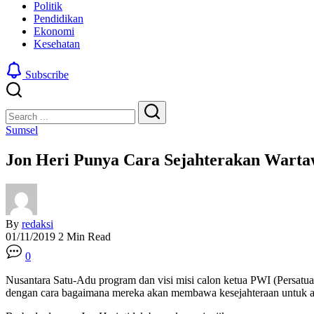
Politik
Pendidikan
Ekonomi
Kesehatan
Subscribe
Close
Search
Search
Sumsel
Jon Heri Punya Cara Sejahterakan Wart
By
redaksi
01/11/2019
2 Min Read
0
Nusantara Satu-Adu program dan visi misi calon ketua PWI (Persatua
dengan cara bagaimana mereka akan membawa kesejahteraan untuk a