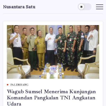
Skip
Nusantara Satu
to
Berita
Untuk
content
Nusantara
PALEMBANG
Wagub Sumsel Menerima Kunjungan
Komandan Pangkalan TNI Angkatan
Udara