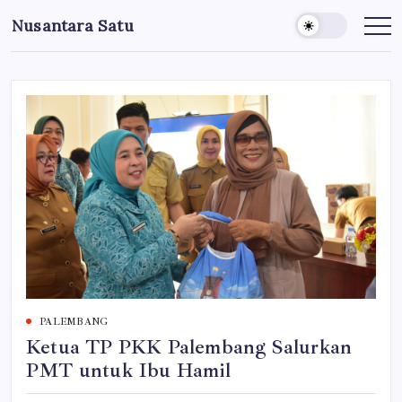
Skip
Nusantara Satu
to
Berita
Untuk
content
Nusantara
PALEMBANG
Ketua TP PKK Palembang Salurkan
PMT untuk Ibu Hamil