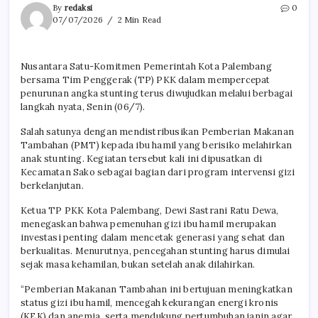
By
redaksi
0
07/07/2026
2 Min Read
Nusantara Satu-Komitmen Pemerintah Kota Palembang
bersama Tim Penggerak (TP) PKK dalam mempercepat
penurunan angka stunting terus diwujudkan melalui berbagai
langkah nyata, Senin (06/7).
Salah satunya dengan mendistribusikan Pemberian Makanan
Tambahan (PMT) kepada ibu hamil yang berisiko melahirkan
anak stunting. Kegiatan tersebut kali ini dipusatkan di
Kecamatan Sako sebagai bagian dari program intervensi gizi
berkelanjutan.
Ketua TP PKK Kota Palembang, Dewi Sastrani Ratu Dewa,
menegaskan bahwa pemenuhan gizi ibu hamil merupakan
investasi penting dalam mencetak generasi yang sehat dan
berkualitas. Menurutnya, pencegahan stunting harus dimulai
sejak masa kehamilan, bukan setelah anak dilahirkan.
“Pemberian Makanan Tambahan ini bertujuan meningkatkan
status gizi ibu hamil, mencegah kekurangan energi kronis
(KEK) dan anemia, serta mendukung pertumbuhan janin agar