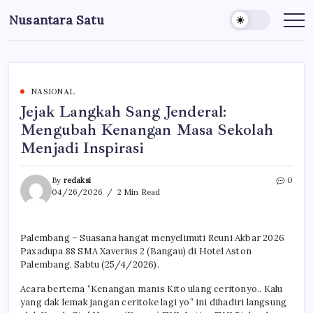
Skip
Nusantara Satu
to
Berita
Untuk
content
Nusantara
NASIONAL
Jejak Langkah Sang Jenderal:
Mengubah Kenangan Masa Sekolah
Menjadi Inspirasi
By
redaksi
0
04/26/2026
2 Min Read
Palembang – Suasana hangat menyelimuti Reuni Akbar 2026
Paxadupa 88 SMA Xaverius 2 (Bangau) di Hotel Aston
Palembang, Sabtu (25/4/2026).
Acara bertema “Kenangan manis Kito ulang ceritonyo.. Kalu
yang dak lemak jangan ceritoke lagi yo” ini dihadiri langsung