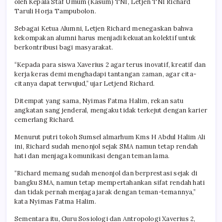
oleh Kepala Staf Umum (Kasum) TNI, Letjen TNI Richard
Taruli Horja Tampubolon.
Sebagai Ketua Alumni, Letjen Richard menegaskan bahwa
kekompakan alumni harus menjadi kekuatan kolektif untuk
berkontribusi bagi masyarakat.
“Kepada para siswa Xaverius 2 agar terus inovatif, kreatif dan
kerja keras demi menghadapi tantangan zaman, agar cita-
citanya dapat terwujud,” ujar Letjend Richard.
Ditempat yang sama, Nyimas Fatma Halim, rekan satu
angkatan sang jenderal, mengaku tidak terkejut dengan karier
cemerlang Richard.
Menurut putri tokoh Sumsel almarhum Kms H Abdul Halim Ali
ini, Richard sudah menonjol sejak SMA namun tetap rendah
hati dan menjaga komunikasi dengan teman lama.
“Richard memang sudah menonjol dan berprestasi sejak di
bangku SMA, namun tetap mempertahankan sifat rendah hati
dan tidak pernah menjaga jarak dengan teman-temannya,”
kata Nyimas Fatma Halim.
Sementara itu, Guru Sosiologi dan Antropologi Xaverius 2,