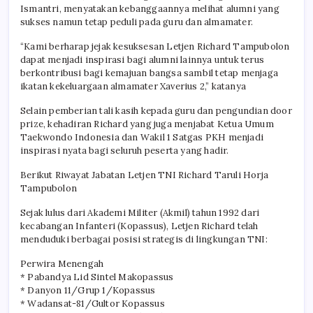
Ismantri, menyatakan kebanggaannya melihat alumni yang
sukses namun tetap peduli pada guru dan almamater.
“Kami berharap jejak kesuksesan Letjen Richard Tampubolon
dapat menjadi inspirasi bagi alumni lainnya untuk terus
berkontribusi bagi kemajuan bangsa sambil tetap menjaga
ikatan kekeluargaan almamater Xaverius 2,” katanya
Selain pemberian tali kasih kepada guru dan pengundian door
prize, kehadiran Richard yang juga menjabat Ketua Umum
Taekwondo Indonesia dan Wakil 1 Satgas PKH menjadi
inspirasi nyata bagi seluruh peserta yang hadir.
Berikut Riwayat Jabatan Letjen TNI Richard Taruli Horja
Tampubolon
Sejak lulus dari Akademi Militer (Akmil) tahun 1992 dari
kecabangan Infanteri (Kopassus), Letjen Richard telah
menduduki berbagai posisi strategis di lingkungan TNI:
Perwira Menengah
* Pabandya Lid Sintel Makopassus
* Danyon 11/Grup 1/Kopassus
* Wadansat-81/Gultor Kopassus