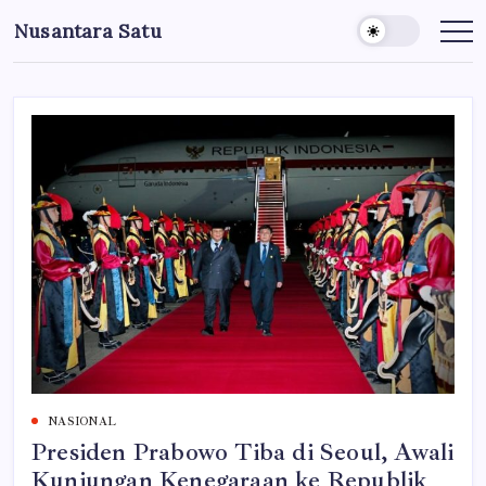
Skip
Nusantara Satu
to
Berita
Untuk
content
Nusantara
NASIONAL
Presiden Prabowo Tiba di Seoul, Awali
Kunjungan Kenegaraan ke Republik