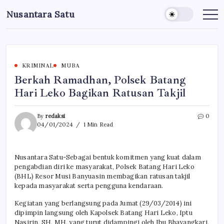
Skip
Nusantara Satu
to
Berita
Untuk
content
Nusantara
KRIMINAL
MUBA
Berkah Ramadhan, Polsek Batang
Hari Leko Bagikan Ratusan Takjil
By
redaksi
0
04/01/2024
1 Min Read
Nusantara Satu-Sebagai bentuk komitmen yang kuat dalam
pengabdian diri ke masyarakat, Polsek Batang Hari Leko
(BHL) Resor Musi Banyuasin membagikan ratusan takjil
kepada masyarakat serta pengguna kendaraan.
Kegiatan yang berlangsung pada Jumat (29/03/2014) ini
dipimpin langsung oleh Kapolsek Batang Hari Leko, Iptu
Nasirin, SH, MH, yang turut didampingi oleh Ibu Bhayangkari,