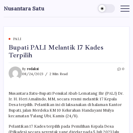
Skip
Nusantara Satu
to
Berita
Untuk
content
Nusantara
PALI
Bupati PALI Melantik 17 Kades
Terpilih
By
redaksi
0
08/24/2023
2 Min Read
Nusantara Satu-Bupati Penukal Abab Lematang Ilir (PALI) Dr.
Ir. H. Heri Amalindo, MM, secara resmi melantik 17 Kepala
Desa terpilih. Pelantikan ini di laksanakan di halaman Kantor
Bupati, jalan Merdeka KM 10 Kelurahan Handayani Mulya
kecamatan Talang Ubi, Kamis (24/8).
Pelantikan 17 Kades terpilih pada Pemilihan Kepala Desa
(Pilkades) secara serentak yang digelar pada 5 Juli 2023 lalu