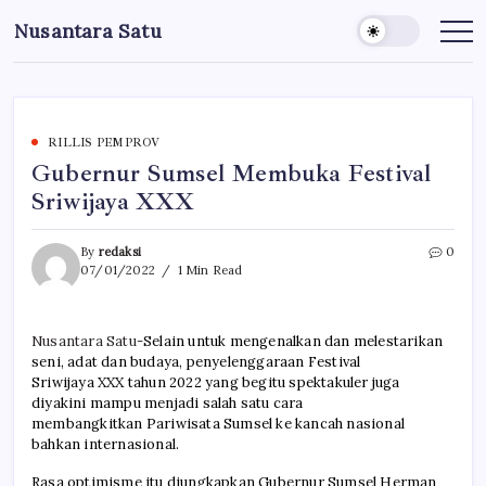
Skip
Nusantara Satu
to
Berita
Untuk
content
Nusantara
RILLIS PEMPROV
Gubernur Sumsel Membuka Festival
Sriwijaya XXX
By
redaksi
0
07/01/2022
1 Min Read
Nusantara Satu-
Selain untuk mengenalkan dan melestarikan
seni, adat dan budaya, penyelenggaraan
Festival
Sriwijaya
XXX tahun 2022 yang begitu spektakuler juga
diyakini mampu menjadi salah satu cara
membangkitkan
Pariwisata Sumsel
ke kancah nasional
bahkan internasional.
Rasa optimisme itu diungkapkan Gubernur Sumsel
Herman