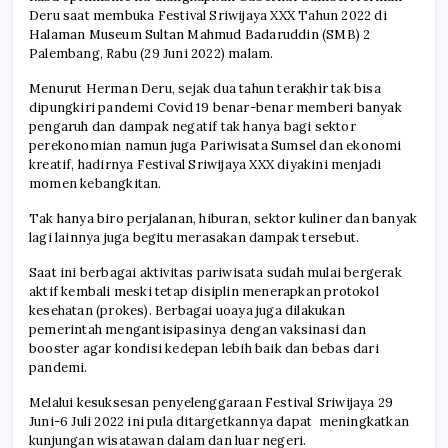
Deru
saat membuka
Festival Sriwijaya
XXX Tahun 2022 di
Halaman Museum Sultan Mahmud Badaruddin (SMB) 2
Palembang, Rabu (29 Juni 2022) malam.
Menurut
Herman Deru
, sejak dua tahun terakhir tak bisa
dipungkiri pandemi Covid 19 benar-benar memberi banyak
pengaruh dan dampak negatif tak hanya bagi sektor
perekonomian namun juga
Pariwisata Sumsel
dan ekonomi
kreatif, hadirnya
Festival Sriwijaya
XXX diyakini menjadi
momen kebangkitan.
Tak hanya biro perjalanan, hiburan, sektor kuliner dan banyak
lagi lainnya juga begitu merasakan dampak tersebut.
Saat ini berbagai aktivitas pariwisata sudah mulai bergerak
aktif kembali meski tetap disiplin menerapkan protokol
kesehatan (prokes). Berbagai uoaya juga dilakukan
pemerintah mengantisipasinya dengan vaksinasi dan
booster agar kondisi kedepan lebih baik dan bebas dari
pandemi.
Melalui kesuksesan penyelenggaraan
Festival Sriwijaya
29
Juni-6 Juli 2022 ini pula ditargetkannya dapat meningkatkan
kunjungan wisatawan dalam dan luar negeri.