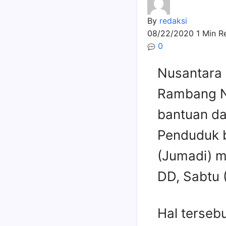
By
redaksi
08/22/2020
1 Min R
0
Nusantara 
Rambang N
bantuan da
Penduduk b
(Jumadi) m
DD, Sabtu 
Hal terseb