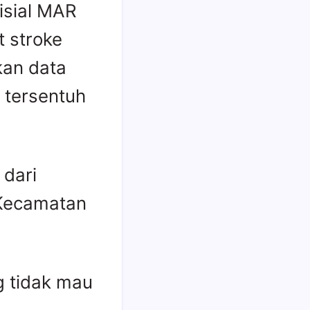
isial MAR
t stroke
kan data
 tersentuh
 dari
 Kecamatan
g tidak mau