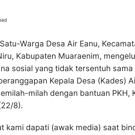
ead
Satu-Warga Desa Air Eanu, Kecama
iru, Kabupaten Muaraenim, mengel
na sosial yang tidak tersentuh sama 
eranggapan Kepala Desa (Kades) Ai
emilah-milah dengan bantuan PKH, K
(22/8).
ut kami dapati (awak media) saat bi