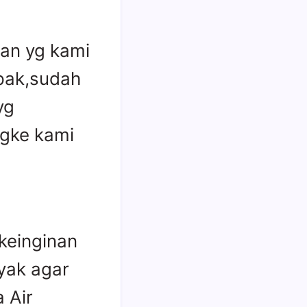
uan yg kami
pak,sudah
yg
gke kami
keinginan
yak agar
 Air