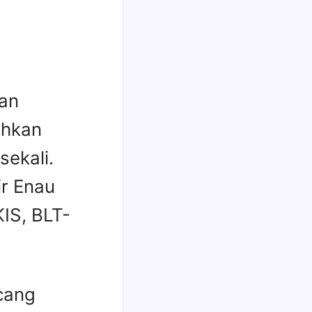
tan
uhkan
sekali.
r Enau
IS, BLT-
ncang