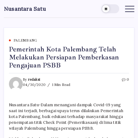
Skip
Nusantara Satu
to
Berita
Untuk
content
Nusantara
PALEMBANG
Pemerintah Kota Palembang Telah
Melakukan Persiapan Pemberkasan
Pengajuan PSBB
By
redaksi
0
04/30/2020
1 Min Read
Nusantara Satu-Dalam menangani dampak Covid-19 yang
saat ini terjadi, berbagai upaya terus dilakukan Pemerintah
kota Palembang, baik edukasi terhadap masyarakat hingga
penempatan titik Check Point (Pemerikasaan) di lima titik
wilayah Palembang hingga persiapan PSBB.