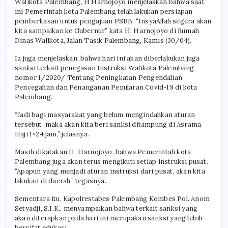
Walikota Palembang, H Harnojoyo menjelaskan bahwa saat
ini Pemerintah kota Palembang telah lakukan persiapan
pemberkasan untuk pengajuan PSBB. “InsyaAllah segera akan
kita sampaikan ke Gubernur,” kata H. Harnojoyo di Rumah
Dinas Walikota, Jalan Tasik Palembang, Kamis (30/04).
Ia juga menjelaskan, bahwa hari ini akan diberlakukan juga
sanksi terkait penegasan Instruksi Walikota Palembang
nomor I/2020/ Tentang Peningkatan Pengendalian
Pencegahan dan Penanganan Penularan Covid-19 di kota
Palembang.
“Jadi bagi masyarakat yang belum mengindahkan aturan
tersebut, maka akan kita beri sanksi ditampung di Asrama
Haji 1×24 jam,” jelasnya.
Masih dikatakan H. Harnojoyo, bahwa Pemerintah kota
Palembang juga akan terus mengikuti setiap instruksi pusat.
“Apapun yang menjadi aturan instruksi dari pusat, akan kita
lakukan di daerah,” tegasnya.
Sementara itu, Kapolrestabes Palembang Kombes Pol. Anom
Setyadji, S.I.K., menyampaikan bahwa terkait sanksi yang
akan diterapkan pada hari ini merupakan sanksi yang lebih
bersifat edukasi.