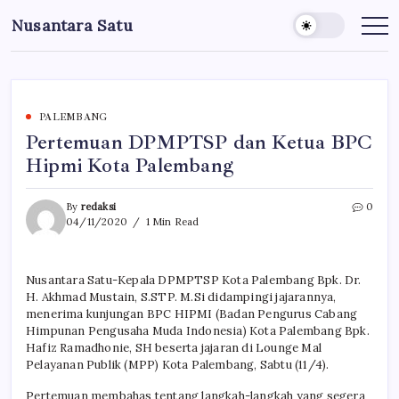
Skip
Nusantara Satu
to
Berita
Untuk
content
Nusantara
PALEMBANG
Pertemuan DPMPTSP dan Ketua BPC
Hipmi Kota Palembang
By
redaksi
0
04/11/2020
1 Min Read
Nusantara Satu-Kepala DPMPTSP Kota Palembang Bpk. Dr.
H. Akhmad Mustain, S.STP. M.Si didampingi jajarannya,
menerima kunjungan BPC HIPMI (Badan Pengurus Cabang
Himpunan Pengusaha Muda Indonesia) Kota Palembang Bpk.
Hafiz Ramadhonie, SH beserta jajaran di Lounge Mal
Pelayanan Publik (MPP) Kota Palembang, Sabtu (11/4).
Pertemuan membahas tentang langkah-langkah yang segera