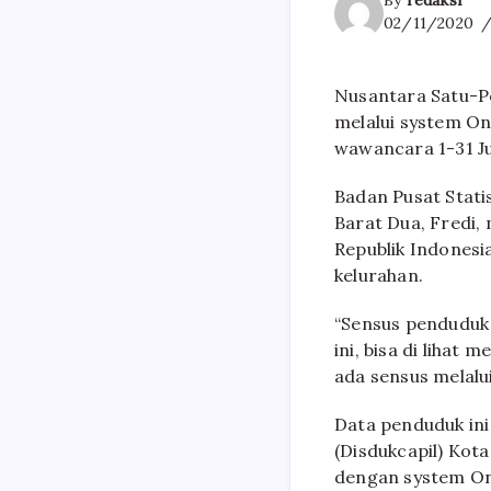
By
redaksi
02/11/2020
Nusantara Satu-Pe
melalui system On
wawancara 1-31 Jul
Badan Pusat Stati
Barat Dua, Fredi,
Republik Indonesia
kelurahan.
“Sensus penduduk 
ini, bisa di lihat 
ada sensus melalu
Data penduduk ini
(Disdukcapil) Ko
dengan system Onl