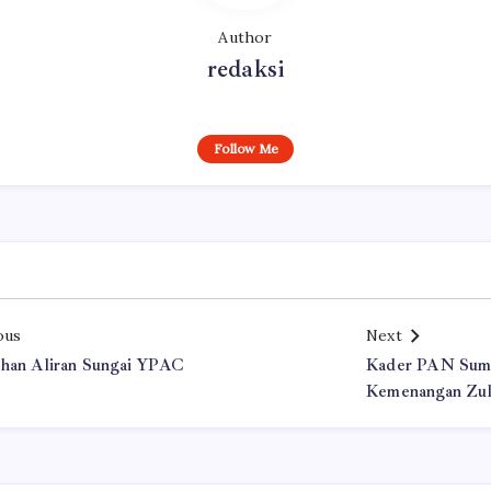
Author
redaksi
Follow Me
ous
Next
han Aliran Sungai YPAC
Kader PAN Sum
Kemenangan Zulh