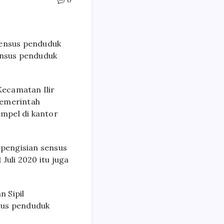
0
sensus penduduk
ensus penduduk
Kecamatan Ilir
Pemerintah
empel di kantor
 pengisian sensus
 Juli 2020 itu juga
 Sipil
sus penduduk