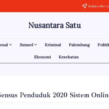
Subscribe t
Nusantara Satu
Berita
Untuk
Nusantara
onal
Sumsel
Kriminal
Palembang
Politi
Ekonomi
Kesehatan
i Sensus Penduduk 2020 Sistem Onlin