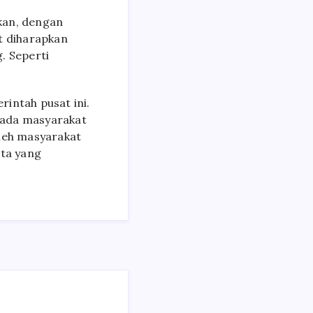
akan, dengan
t diharapkan
. Seperti
intah pusat ini.
pada masyarakat
oleh masyarakat
ata yang