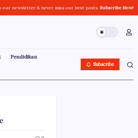
o our newsletter & never miss our best posts.
Subscribe Now!
k
Pendidikan
Subscribe
e