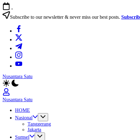
Skip
-
to
content
Subscribe to our newsletter & never miss our best posts.
Subscri
https://www.facebook.com/
https://twitter.com/
https://t.me/
https://www.instagram.com/
https://youtube.com/
Nusantara Satu
Berita
Untuk
Nusantara
Nusantara Satu
Berita
HOME
Untuk
Nusantara
Nasional
Tanggerang
Jakarta
Sumsel