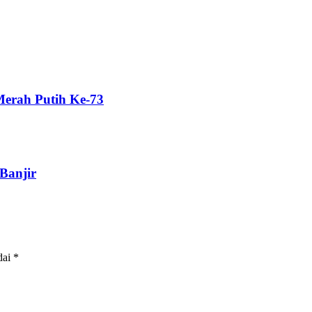
erah Putih Ke-73
Banjir
dai
*