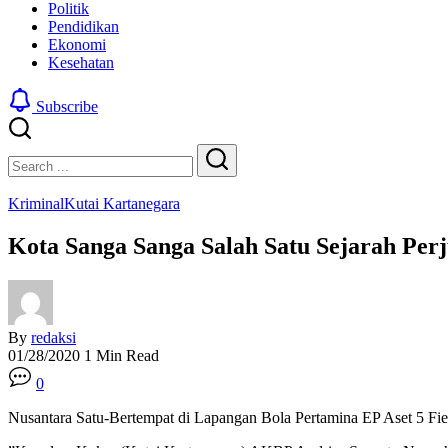
Politik
Pendidikan
Ekonomi
Kesehatan
Subscribe
Close
Search
Search
Kriminal
Kutai Kartanegara
Kota Sanga Sanga Salah Satu Sejarah Per
By
redaksi
01/28/2020
1 Min Read
0
Nusantara Satu-Bertempat di Lapangan Bola Pertamina EP Aset 5 Fiel