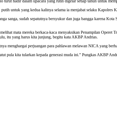
urut hadir dalam upacara yang rutin digelar setiap tahun untuk memp
 putih untuk yang kedua kalinya selama ia menjabat selaku Kapolres K
ga sanga, sudah sepatutnya bersyukur dan juga bangga karena Kota San
, melihat mata mereka berkaca-kaca menyaksikan Penampilan Operet Tr
u, itu yang harus kita junjung, begitu kata AKBP Andrias.
tnya menghargai perjuangan para pahlawan melawan NICA yang berhas
 patut pula kita tularkan kepada generasi muda ini.” Pungkas AKBP And