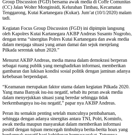
Group Discussion (FGD) bersama awak media di Coffe Comunitas
(CC) Jalan Wolter Monginsidi, Kelurahan Timbau, Kecamatan
Tenggarong, Kutai Kartanegara (Kukar). Jum’at (10/1/2020) malam
tadi.
Kegiatan Focus Group Discussion (FGD) ini dipimpin langsung
oleh Kapolres Kutai Kartanegara AKBP Andreas Susanto Nugroho,
dengan tema “sinergitas Polres Kutai Kartanegara dan awak media
dalam menjaga situasi yang aman damai dan sejuk menjelang
Pilkada serentak tahun 2020.”
Menurut AKBP Andreas, media massa dalam demokrasi berperan
sebagai ruang publik yang menghadirkan informasi, memberikan
gambaran dan lukisan kondisi sosial politik dengan jaminan adanya
kebebasan berpendapat.
“Keamanan merupakan faktor utama dalam kegiatan Pilkada 2020.
Yang mana Banyak isu-isu negatif, sebab itu peran awak media
dalam menyejukkan situasi yang beredar sehingga tidak
berkembangnya isu-isu negatif,” papar nya AKBP Andreas.
Peran itu semakin penting setelah munculnya pembaharuan,
sehingga dengan adanya sinergitas antara TNI, Polri, Kominfo,
awak media maupun masyarakat dalam memberikan informasi
positif dengan tujuan mencegah timbulnya berita-berita hoax yang
berdampak negatif bagi kehidupan bermasyarakat. Tutupnya