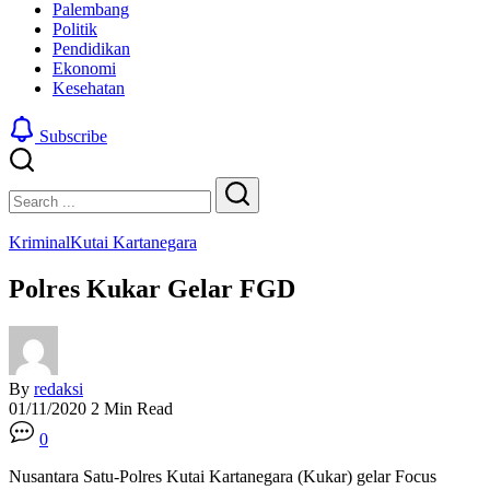
Palembang
Politik
Pendidikan
Ekonomi
Kesehatan
Subscribe
Close
Search
Search
Kriminal
Kutai Kartanegara
Polres Kukar Gelar FGD
By
redaksi
01/11/2020
2 Min Read
0
Nusantara Satu-Polres Kutai Kartanegara (Kukar) gelar Focus