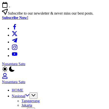
Skip
-
to
content
Subscribe to our newsletter & never miss our best posts.
Subscribe Now!
https://www.facebook.com/
https://twitter.com/
https://t.me/
https://www.instagram.com/
https://youtube.com/
Nusantara Satu
Berita
Untuk
Nusantara
Nusantara Satu
Berita
HOME
Untuk
Nusantara
Nasional
Tanggerang
Jakarta